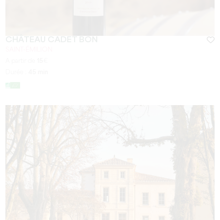
CHÂTEAU CADET BON
SAINT-ÉMILION
A partir de
15
€
Durée :
45 min