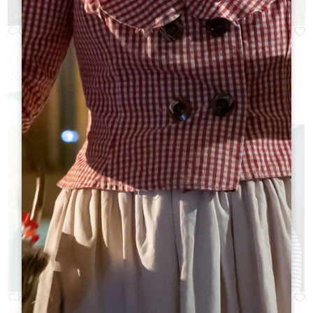
COUVENT DES JACOBINS
SAINT-EMILION
A partir de
28
€
Durée :
1h à 2h30
CHÂTEAU GUADET
SAINT-EMILION