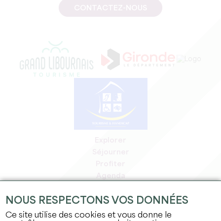
CONTACTEZ-NOUS
Explorer
Séjourner
Profiter
Agenda
Espace Pro
NOUS RESPECTONS VOS DONNÉES
Espace adhérents
Espace presse
Ce site utilise des cookies et vous donne le