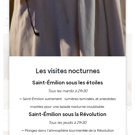
A partir de
20
€
Durée :
45min - 1h
Les visites nocturnes
Saint-Émilion sous les étoiles
Tous les mardis à 21h30
→ Saint-Émilion autrement : lumières tamisées, et anecdotes
insolites pour une balade nocturne inoubliable.
BADON BOUTIQUE HÔTEL ****
Saint-Émilion sous la Révolution
SAINT-EMILION
A partir de
140
€/nuit
Tous les jeudis à 21h30
→ Plongez dans l’atmosphère tourmentée de la Révolution