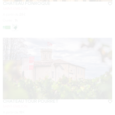
CHÂTEAU FONROQUE
SAINT-EMILION
A partir de
25
€
Durée :
1h
CHÂTEAU TOUR POURRET
SAINT-EMILION
A partir de
18
€