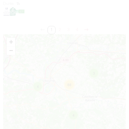
Durée :
1h
1
2
3
4
+
−
3
88
4
4