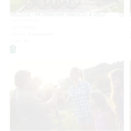
VÉLOCE - PATRIMOINE UNESCO À VÉLO
SAINT-EMILION
A partir de
119
€
Capacité :
12 personne(s)
Durée :
4h