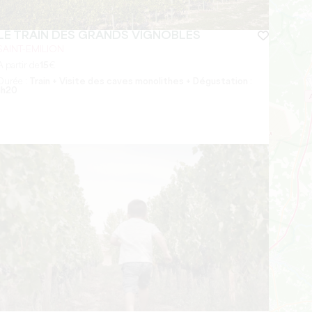
LE TRAIN DES GRANDS VIGNOBLES
SAINT-EMILION
A partir de
15
€
Durée :
Train + Visite des caves monolithes + Dégustation :
1h20