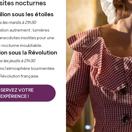
isites nocturnes
lion sous les étoiles
s les mardis à 21h30
Filtres 23 Résultat(s)
ilion autrement : lumières
anecdotes insolites pour une
 nocturne inoubliable.
+
ion sous la Révolution
−
s les jeudis à 21h30
ns l’atmosphère tourmentée
 Révolution française.
ÉSERVEZ VOTRE
EXPÉRIENCE !
ESCAPE THE CITY - LA TOURNÉE
LÉGENDAIRE
Capacité :
6 personne(s)