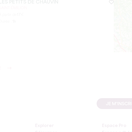
LES PETITS DE CHAUVIN
SAINT-ÉMILION
A partir de
17
€
Durée :
1h
2
JE M'INSCR
Explorer
Espace Pro