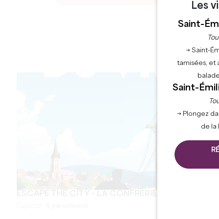
Les v
Saint-Émi
Tou
→ Saint-Ém
tamisées, et 
balade
Saint-Émil
Tou
→ Plongez da
de la
R
ESCAPE THE CITY - LA CONFRÉRIE DU VIN
Capacité :
6 personne(s)