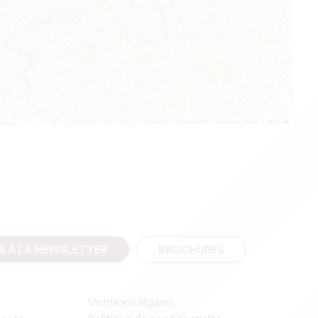
Leaflet
|
©
OpenStreetMap
contributors, Points © 2012 LINZ
IS À LA NEWSLETTER
BROCHURES
Mentions légales