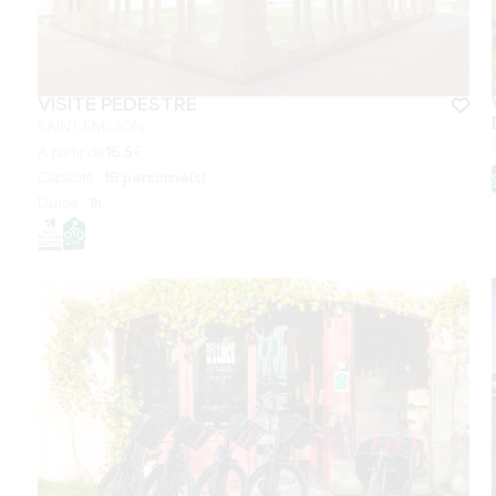
VISITE PÉDESTRE
SAINT-EMILION
A partir de
16.5
€
Capacité :
19 personne(s)
Durée :
1h