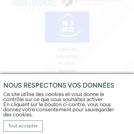
Explorer
Séjourner
Profiter
Agenda
Espace Pro
NOUS RESPECTONS VOS DONNÉES
Espace adhérents
Espace presse
Ce site utilise des cookies et vous donne le
contrôle sur ce que vous souhaitez activer
Emplois & stages
En cliquant sur le bouton ci-contre, vous nous
Mentions légales
donnez votre consentement pour sauvegarder
Politique de confidentialité
des cookies.
Tout accepter