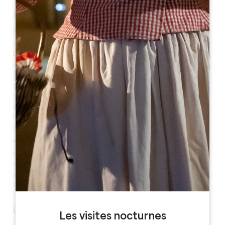
Historique
Néac est une commune de Gironde dont la proximité
avec Pomerol a encouragé la vocation viticole.
L’origine des noms de certains lieux-dits de la
commune de Néac, tels Sauriac ou Sivrac, dérivés de
Sivriacus témoigne de l’existence d’une civilisation
gallo-romaine même si peu de traces subsistent de
cette époque en raison des pillages des invasions
germaniques. Au Moyen-Age, la paroisse de Néac est
rattachée à la châtellenie de Puynormand, qui
regroupait 22 paroisses.
Néac est également marqué par son passé viticole et
par l’énergie dont ont fait preuve ses viticulteurs pour
obtenir des AOC dont l’histoire fut mouvementée : les
vins ont porté les noms de Pomerol ou de Néac-
Pomerol, puis de Néac.
UN PATRIMOINE NATUREL
Les visites nocturnes