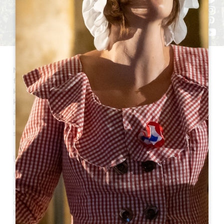
Néac est une commune du Grand Saint-Émilionnais
faisant partie du Canton du Nord-Libournais. À 10
kilomètres de Libourne, elle se situe aussi à 10
kilomètres de Saint-Émilion, sur une butte culminant
à 54 mètres, sa superficie est de 688 ha. Aujourd’hui,
la commune compte 377 habitants, et ces derniers
sont appelés les Néacais et les Néacaises.
UN PEU D'HISTOIRE
Origine du nom
Le nom de la commune de Néac est la forme
contractée de Naujac qui dérive probablement de
Noviacus ou de Novius, mots d’origine gallo-romaine.