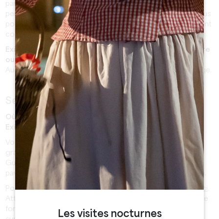
parfois pentues et pavées. Un porte-bébé peut vous
permettre plus de confort pendant votre visite. Sinon, vous
pouvez
télécharger ici
notre plan du village où les rues sont
colorées pour repérer facilement les plus accessibles.
Existe-t-il des consignes à bagages disponibles à la gare
ou à l’Office de tourisme ?
Aucune consigne à bagages n’est disponible dans le village.
Se garer à Saint-Emilion
Où puis-je me garer ? Les parkings sont-ils payants ?
Existe-t-il un parking gratuit ?
Vous pourrez stationner votre véhicule sur les parkings
gratuits, situés aux abords du village (parking de l’espace
Guadet, derrière la gendarmerie ou parking de la gare) ou
payants (2€ de l’heure, 5h maximum), situés dans le village.
Pour les localiser, consultez le plan du village en
cliquant ici
.
Attention ! Les places de parking sont limitées, les jours de
forte affluence il est nécessaire de prévoir du temps
Les visites nocturnes