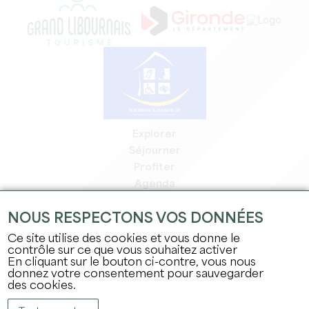
Explorer
Séjourner
Profiter
Agenda
Espace Pro
NOUS RESPECTONS VOS DONNÉES
Espace adhérents
Espace presse
Ce site utilise des cookies et vous donne le
contrôle sur ce que vous souhaitez activer
Emplois & stages
En cliquant sur le bouton ci-contre, vous nous
Mentions légales
donnez votre consentement pour sauvegarder
Politique de confidentialité
des cookies.