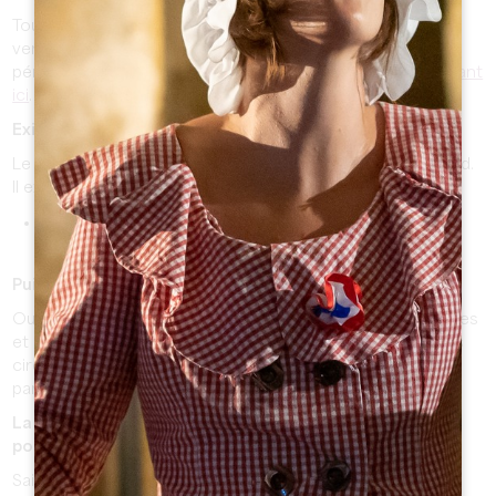
Tous les chemins mènent à Saint-Emilion ! Vous pouvez
venir en train, en voiture ou encore en bus (selon les
périodes). Découvrez l'ensemble des possibilités en
cliquant
ici
.
Existe-t-il une navette entre la gare et le village ?
Le trajet d’1.5km peut se faire en environ 20 minutes à pied.
Il existe également une autre possibilité :
Tuk-Tuk des Cordeliers
au 06 40 83 62 60 pour un
transfert. Le coût est de 5€ par personne.
Puis-je accéder au village avec mon véhicule ?
Oui ! Seuls les véhicules d’une largeur supérieure à 2 mètres
et d’un poids supérieur à 6 tonnes (PTAC) ne peuvent pas
circuler dans la cité médiévale de Saint-Émilion, mais des
parkings en périphérie sont disponibles.
La ville / les monuments sont-ils accessibles en
poussette ?
Saint-Emilion est une cité médiévale composée de rues