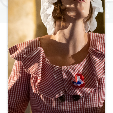
L’Office de Tourisme du Grand Saint-Émilionnais casse
les codes et balance une
mini-série YouTube en 6
épisodes
en collab’ avec les
Moustachus en
Vadrouille
, ces baroudeurs passionnés qui racontent
la France avec style (et moustache).
La mission ?
Comprendre ce qui rend Saint-Émilion
aussi fascinant.
Spoiler alert : ce n’est pas
que
pour son vin (même si
oui, il est incroyable).
Pendant une semaine, nos trois Moustachus sont partis
à l’aventure
à vélo
, caméra au poing, pour parcourir les
22 communes du Grand Saint-Émilionnais
. Le tout
pour capter l’essence du coin : ses pépites, ses
paysages de ouf et surtout,
ses gens
.