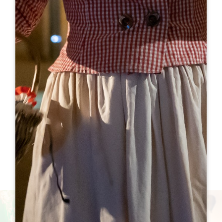
Un format immersif et hors des sentiers battus
Exploration 100% à vélo, entre
vignes, villages,
rivière et patrimoine
. Chaque épisode explore
l'une des facettes du territoire : légendes locales,
coulisses des appellations, secrets bien gardés…
Pas juste une visite, une vraie immersion.
Des rencontres qui font vibrer le territoire
Vignerons, artisans, chefs, tous passionnés : cette
série met les humains au cœur de l’expérience.
Vol
en montgolfière, virée en side-car, apéro
vigneron
… On est sur de l’authentique, du vrai, du
local.
Un nouvel épisode chaque dimanche dès le 20
avril 2025
Rendez-vous sur la chaîne
YouTube des
Moustachus en Vadrouille
!