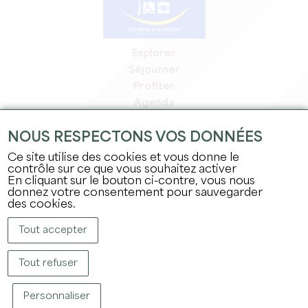
Explorer
Séjourner
Profiter
Agenda
Espace Pro
NOUS RESPECTONS VOS DONNÉES
Espace adhérents
Espace presse
Ce site utilise des cookies et vous donne le
contrôle sur ce que vous souhaitez activer
Emplois & stages
En cliquant sur le bouton ci-contre, vous nous
Mentions légales
donnez votre consentement pour sauvegarder
Politique de confidentialité
des cookies.
Tout accepter
Tout refuser
Personnaliser
COPYRIGHT © 2026 OFFICE DE TOURISME DU GRAND SAINT-ÉMILIONNAIS