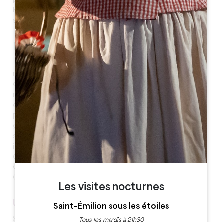
praticien romain, Eparcus, provenant du latin «
Eparchus » un moine ermite du Vème siècle venu
s’installer aux alentours.
Historique
Territoire occupé dès la préhistoire, Saint-Cibard,
représente un domaine important, contrairement à ce
que l’on pourrait penser aujourd’hui. Après Eparcus,
nombreux sont ceux qui l’imitent en construisant sur le
coteau de confortables demeures pour échapper, en
partie aux combats et aux pillages. De nombreuses
guerres d’invasions ravagent cette région durant des
siècles : invasions barbares à l’époque gallo-romaine,
invasions sarrasines sous les Mérovingiens, guerre de
Cent Ans pour le Moyen Age et guerres de Religion.
C’est à la Révolution que la paroisse Saint-Cibard-des-
Combes forme la commune de Saint-Cibard.
Les visites nocturnes
UN PATRIMOINE NATUREL
Saint-Émilion sous les étoiles
Saint-Cibard est traversé par 1,6 kilomètre de cours
Tous les mardis à 21h30