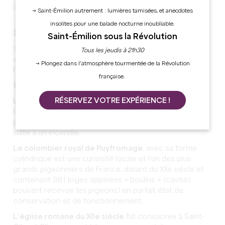
d’eau dont les Nauves, la Lidoire et le Puygueraux.
→ Saint-Émilion autrement : lumières tamisées, et anecdotes
insolites pour une balade nocturne inoubliable.
DES VIGNES
Saint-Émilion sous la Révolution
Saint-Cibard est l’une des trois communes, avec Francs
Tous les jeudis à 21h30
et Tayac, constituant l’appellation de Francs Côtes de
→ Plongez dans l’atmosphère tourmentée de la Révolution
Bordeaux dans le grand Saint-Émilionnais.
française.
POINTS D'INTÉRÊTS
RÉSERVEZ VOTRE EXPÉRIENCE !
Le château de Puyfromage
est d’époque
Renaissance. La date de 1574 a été trouvée sur la
poutre maîtresse de la charpente, lors de sa réfection
suite à un incendie.
Le colombier royal de Puyfromage
, avec sa forme
cylindrique est une curiosité locale et l’un des plus
grands pigeonniers de France, datant du XIIe siècle et
contenant 981 loges appelées « boulins » (cavités
pouvant recevoir les pigeons) en parfait état de
conservation et de fonctionnement.
L’église romane du XIIe siècle
fut consacrée à Saint-