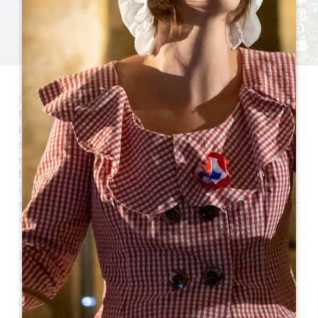
Saint-Cibard est une commune du Grand Saint-
Émilionnais faisant partie du Canton du Nord-
Libournais. Elle se situe sur la ligne de crête
séparant les vallées de la Dordogne et de l’Isle, à 108
mètres d’altitude et à 15 kilomètres à l’est de Saint-
Émilion. Sa superficie est de 354 ha. Aujourd’hui, la
commune compte 179 habitants. La commune tire
son économie essentiellement de son agriculture et
de son artisanat.
UN PEU D'HISTOIRE
Origine du nom
Le nom de Saint-Cibard peut être dérivé du nom d’un