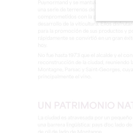
Puynormand y se mantuvo así hasta 160
una serie de terrenos de su propiedad.
comprometidos con la prosperidad, en p
desarrollo de la viticultura. Ellos disfrut
para la promoción de sus productos y po
rápidamente se convirtió en un gran éxi
hoy.
No fue hasta 1973 que el alcalde y el con
reconstrucción de la ciudad, reuniendo l
Montagne, Parsac y Saint-Georges, cuy
principalmente el vino.
UN PATRIMONIO NA
La ciudad es atravesada por un pequeño 
una barrera lingüística: pays d'oc lado de
de oïl de lado de Montagne.