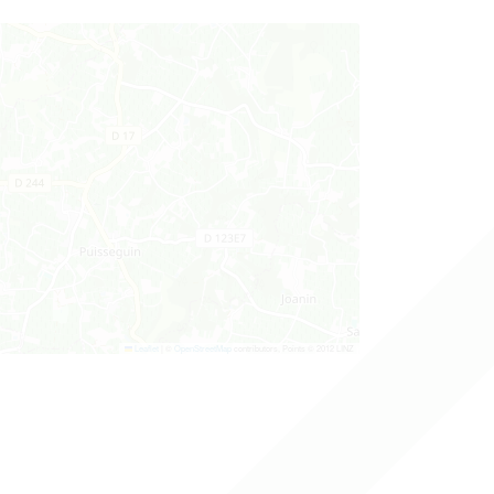
Leaflet
|
©
OpenStreetMap
contributors, Points © 2012 LINZ