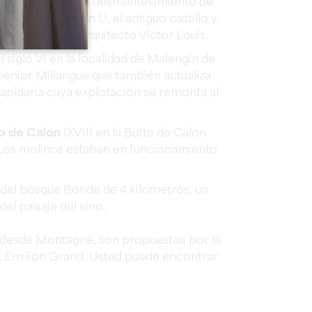
enri IV durante el desmantelamiento de
d. Construido en U, el antiguo castillo y
señadas por el arquitecto Victor Louis.
l siglo VI en la localidad de Malengin de
Senior Millangue que también actualiza
lapidaria cuya explotación se remonta al
o de Calon
(XVII) en la Butte de Calon
 Los molinos estaban en funcionamiento
 del bosque Bonde de 4 kilometros, un
el paisaje del vino.
, desde Montagne, son propuestos por la
nt Emilion Grand. Usted puede encontrar