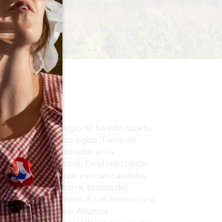
NTERÉS
construida en el siglo XII ha sido objeto
 a lo largo de los siglos. Tiene un
 altas torres cuadradas en la
del crucero y la nave. En el lado oeste,
con siete arcos que evocan capitales
 campanario, la torre, brazos del
equilibrio armonioso. En el interior, una
I, único a Libourne; Anuncia