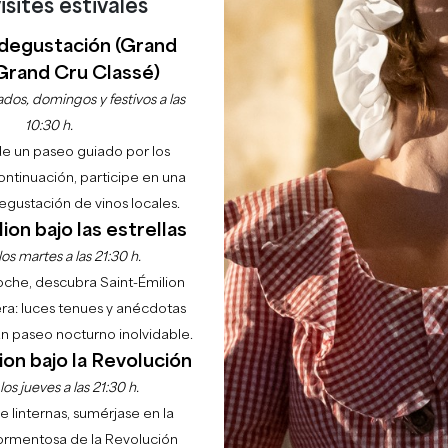
isites estivales
degustación (Grand
Grand Cru Classé)
dos, domingos y festivos a las
10:30 h.
de un paseo guiado por los
Inicio
Explorar
22 razones para venir
Montagne
continuación, participe en una
gustación de vinos locales.
PUNTOS DE I
int-Emilionnais y parte
ion bajo las estrellas
 eleva a 97 metros encima
La Iglesia de Saint Martín
os martes a las 21:30 h.
lómetros de Saint-Emilion.
de numerosas restauraciones
y en día, la ciudad tiene
noche, descubra Saint-Émilion
campanario que consiste en
aises et les Montagnais.
ra: luces tenues y anécdotas
intersección de los brazos 
 un paseo nocturno inolvidable.
una puerta se proporciona 
ion bajo la Revolución
RIA
cabezas fantásticas. Todos,
os jueves a las 21:30 h.
crucero y ábsides, tiene un 
e linternas, sumérjase en la
hermosa cúpula del siglo XI
ormentosa de la Revolución
ina), sino también "Montane"