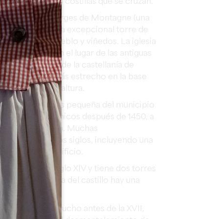
icas sobre las costillas que se cruzan.
es
en Saint Georges de Montagne (una
agne), tiene una excepcional torre de
r encima del pueblo y viñedos. La iglesia
fue construido en el lugar de las antiguas
 la más antigua de la castellanía de
 es original, más estrecho en la base
de 23 metros de altura.
 Parsac
es la más pequeña del municipio
o por los británicos después de 1450, a
 en ruinas también. Muchas
 a lo largo de los siglos, incluyendo una
l colapso del edificio.
struido en el siglo XIV y tiene dos torres
circulares. Fuera del castillo hay una
ges
construida mucho antes de la XVII,