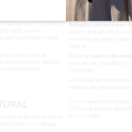
fue vendido en 1602 por H
2 cuando Henri IV vende
la castellanía de Puynorman
 Los compradores fueron
sus cuatro torres fueron di
articular mediante el
aron de la protección del rey
Refugios subterráneos
de
r lo tanto su vino
Parsac descubierto por el 
to que no se detuvo hasta
un molino de piedra caliza 
siglo XI.
sejo votaron para la
Resto de
molinos de vient
as tres parroquias vecinas:
cuyo dos se rehabilitaron.
as vocaciones son
hasta 1930.
Un circuito de senderismo
sendero de interpretación d
Cinco paseos en bicicleta
TURAL
Oficina de Turismo de Sai
el curso
aquí
.
arroyo, la Barbanne que es
 Saint-Emilion y la lengua