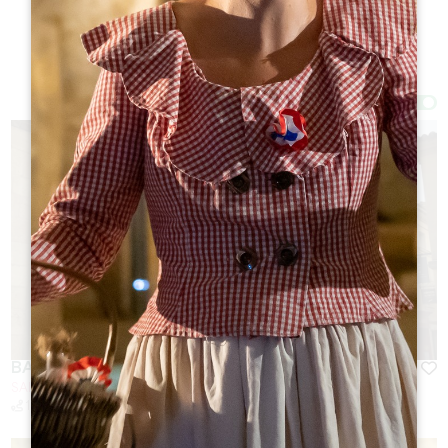
Filtros 39 Resultado(s)
Afficher la carte
BALADE À ROULETTES : SAINT EMILION
SAINT-EMILION
1.1 km
Duración: 20 mn
A pie
Dificultad : Muy fácil