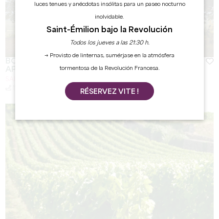
luces tenues y anécdotas insólitas para un paseo nocturno
inolvidable.
Saint-Émilion bajo la Revolución
Todos los jueves a las 21:30 h.
→ Provisto de linternas, sumérjase en la atmósfera
BOUCLE PÉDESTRE : A LA CROISÉE DES
tormentosa de la Revolución Francesa.
APPELLATIONS
SAINT-CHRISTOPHE-DES-BARDES
11.1 km
Duración: 3h15
A pie
Dificultad : Medio
RÉSERVEZ VITE !