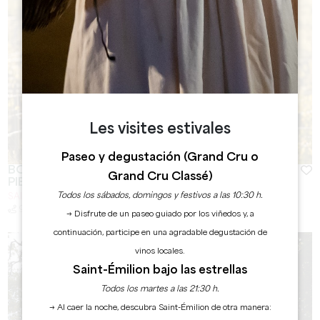
Les visites estivales
Paseo y degustación (Grand Cru o
BOUCLE DE SAINT-LAURENT-DES-COMBES À
Grand Cru Classé)
PIED - UN VIGNOBLE EN RELIEF
Todos los sábados, domingos y festivos a las 10:30 h.
SAINT-LAURENT-DES-COMBES
9 km
Duración: 3h30
A pie
Dificultad : Fácil
→ Disfrute de un paseo guiado por los viñedos y, a
continuación, participe en una agradable degustación de
vinos locales.
Saint-Émilion bajo las estrellas
Todos los martes a las 21:30 h.
→ Al caer la noche, descubra Saint-Émilion de otra manera: