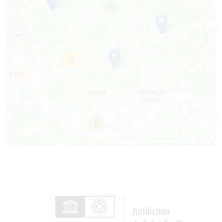
9
18
6
Leaflet
|
©
OpenStreetMap
contributors, Points © 2012 LINZ