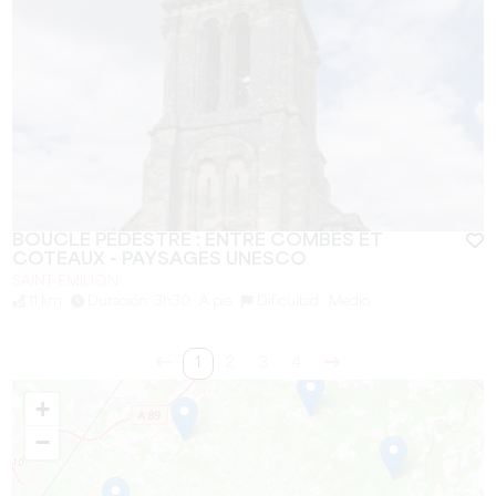
BOUCLE PÉDESTRE : ENTRE COMBES ET
COTEAUX - PAYSAGES UNESCO
SAINT-EMILION
11 km
Duración: 3h30
A pie
Dificultad : Medio
1
2
3
4
+
−