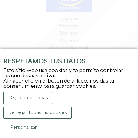
Explore
Estancia
Disfrutar
Agenda
Área profesional
Espacio miembros
RESPETAMOS TUS DATOS
Espacio prensa
Este sitio web usa cookies y te permite controlar
Empleo y prácticas
las que deseas activar
Información jurídica
Al hacer clic en el botón de al lado, nos das tu
Política de confidencialidad
consentimiento para guardar cookies.
OK, aceptar todas
Denegar todas las cookies
Personalizar
COPYRIGHT ©
2026
OFFICE DE TOURISME DU GRAND SAINT-ÉMILIONNAIS