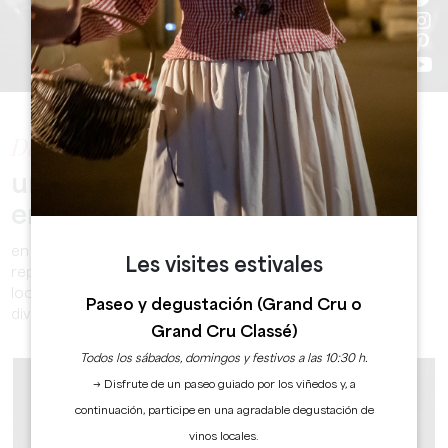
Descubra
un calendario repleto de
emociones y festividades
en el Grand Saint-Émilionnais. Nuestro calendario está
Les visites estivales
repleto de eventos que celebran el arte de vivir, la cultura
local, el vino excepcional y la historia... ¿Le apetece
Paseo y degustación (Grand Cru o
divertirse? Aquí encontrará lo que busca.
Grand Cru Classé)
Todos los sábados, domingos y festivos a las 10:30 h.
→ Disfrute de un paseo guiado por los viñedos y, a
continuación, participe en una agradable degustación de
vinos locales.