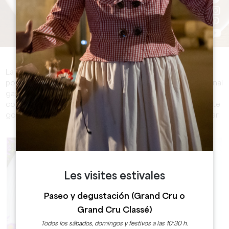
La región del Grand Saint-Émilionnais no sólo es famosa
por sus prestigiosos vinos, sino también por su excepcional
gastronomía. Tanto si busca un bar de vinos como una
cocina tradicional, una brasserie, un bistró o un restaurante
gourmet, seguro que encuentra uno que deleite su paladar.
Les visites estivales
Paseo y degustación (Grand Cru o
Grand Cru Classé)
Todos los sábados, domingos y festivos a las 10:30 h.