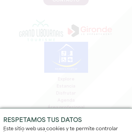
CONTACTO
Explore
Estancia
Disfrutar
Agenda
Área profesional
Espacio miembros
RESPETAMOS TUS DATOS
Espacio prensa
Este sitio web usa cookies y te permite controlar
Empleo y prácticas