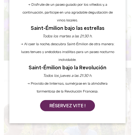
→ Disfrute de un paseo guiado por los viñedos y, a
continuación, participe en una agradable degustación de
vinos locales.
Saint-Émilion bajo las estrellas
Todos los martes a las 21:30 h.
→ Al caer la noche, descubra Saint-Émilion de otra manera:
RESTAURANTS
luces tenues y anécdotas insólitas para un paseo nocturno
inolvidable.
Saint-Émilion bajo la Revolución
Todos los jueves a las 21:30 h.
→ Provisto de linternas, sumérjase en la atmósfera
tormentosa de la Revolución Francesa.
RÉSERVEZ VITE !