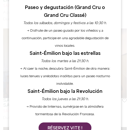
EMILION
SAINT-ÉMILION
Paseo y degustación (Grand Cru o
A partir de
25
€
Grand Cru Classé)
Duración:
1h30
Todos los sábados, domingos y festivos a las 10:30 h.
→ Disfrute de un paseo guiado por los viñedos y, a
continuación, participe en una agradable degustación de
vinos locales.
Saint-Émilion bajo las estrellas
Todos los martes a las 21:30 h.
→ Al caer la noche, descubra Saint-Émilion de otra manera:
luces tenues y anécdotas insólitas para un paseo nocturno
inolvidable.
Saint-Émilion bajo la Revolución
Todos los jueves a las 21:30 h.
SALÓN DE DEGUSTACIÓN - CASA DEL VINO DE
SAINT-EMILION
→ Provisto de linternas, sumérjase en la atmósfera
SAINT-ÉMILION
tormentosa de la Revolución Francesa.
Duración:
1h
RÉSERVEZ VITE !