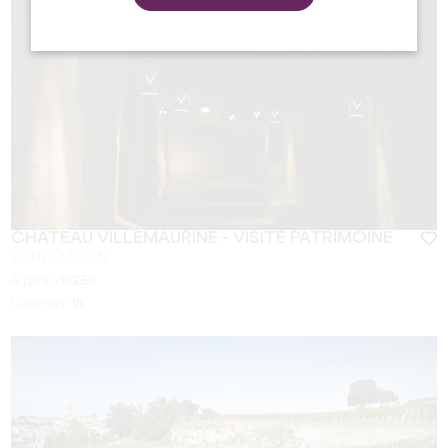
CHÂTEAU VILLEMAURINE - VISITE PATRIMOINE
SAINT-ÉMILION
A partir de
25
€
Duración:
1h