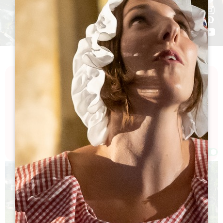
Solo, en pareja, con amigos o en familia... durante 1
hora, 1/2 día o un día entero, el Grand Saint-
Emilionnais ofrece un abanico de experiencias
inolvidables y enriquecedoras.
Filtros 35 Resultado(s)
Afficher la carte