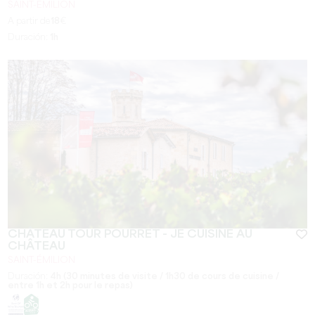
SAINT-EMILION
A partir de
18
€
Duración:
1h
CHÂTEAU TOUR POURRET - JE CUISINE AU
CHÂTEAU
SAINT-ÉMILION
Duración:
4h (30 minutes de visite / 1h30 de cours de cuisine /
entre 1h et 2h pour le repas)