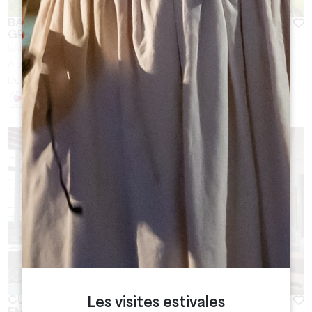
BALADE ET DÉGUSTATION À SAINT-EMILION -
GRAND CRU CLASSÉ
SAINT-EMILION
A partir de
40
€
Duración:
2h - 2h30
CURSO DE VINO EN EL MAISON DU VIN DE SAINT-
Les visites estivales