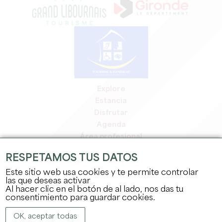
Explore
Estancia
Disfrutar
Agenda
Área profesional
Espacio miembros
RESPETAMOS TUS DATOS
Espacio prensa
Este sitio web usa cookies y te permite controlar
Empleo y prácticas
las que deseas activar
Información jurídica
Al hacer clic en el botón de al lado, nos das tu
Política de confidencialidad
consentimiento para guardar cookies.
OK, aceptar todas