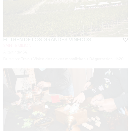
EL TREN DE LOS GRANDES VIÑEDOS
SAINT-EMILION
A partir de
15
€
Duración:
Train + Visite des caves monolithes + Dégustation : 1h20