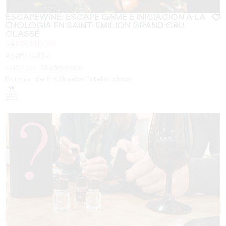
ESCAPEWINE: ESCAPE GAME E INICIACIÓN A LA
ENOLOGÍA EN SAINT-EMILION GRAND CRU
CLASSÉ
SAINT-EMILION
A partir de
30
€
Capacidad :
15 persona(s)
Duración:
de 1h à 2h selon l'atelier choisi