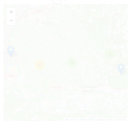
+
−
2
4
27
Leaflet
|
©
OpenStreetMap
contributors, Points © 2012 LINZ