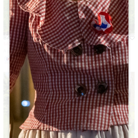
BALADE ET DÉGUSTATION À SAINT-EMILION
SAINT-EMILION
A partir de
25
€