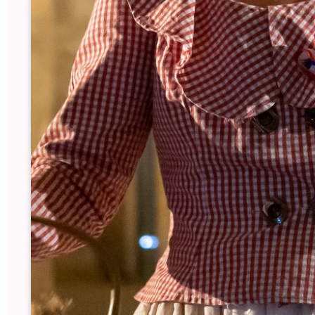
NUESTRAS ACCIONES
INTERNAS
Un plan de acción de desarrollo sostenible en
2023.
Una campaña de imagen centrada en el turismo
“slow” y el desarrollo sostenible, que enumera
una serie de acciones de comunicación que se
llevarán en 2024.
Nuestro enfoque de calidad y la creación de
una carta de desarrollo sostenible para
concienciar a nuestros equipos sobre la
limitación de la impresión, el reciclaje de