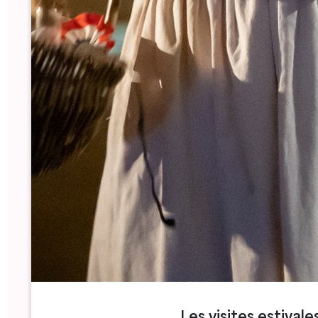
folletos, el consumo de agua y electricidad, etc.
Sensibilización de nuestros miembros y socios
mediante la creación de eco-kits, el apoyo a la
obtención de la certificación y la organización
de reuniones temáticas.
Proyectos comprometidos con actos anuales
(foro de socios, jornada de puertas abiertas de
la oficina de turismo, jornada de desarrollo
sostenible).
Comunicación reflexiva, en particular mediante
la impresión de folletos en imprentas que
cumplan las normas medioambientales y la
limitación del número de folletos enviados
diariamente por correo.
Ofertas de visitas privadas centradas en lo
local, lo auténtico y la transmisión de
conocimientos técnicos.
Creemos que el desarrollo sostenible y el
turismo pueden coexistir en armonía.
Trabajando a diario con la población local,
miembros y socios, nos esforzamos por
Les visites estivale