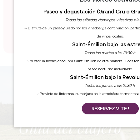
preservar y proteger nuestra región al tiempo
Paseo y degustación (Grand Cru o Gra
que ofrecemos experiencias inolvidables.
Todos los sábados, domingos y festivos a la
→ Disfrute de un paseo guiado por los viñedos y, a continuación, part
CARTA DE DESARROLLO SOSTENIBLE
de vinos locales.
Saint-Émilion bajo las estre
Todos los martes a las 21:30 h.
→ Al caer la noche, descubra Saint-Émilion de otra manera: luces ten
paseo nocturno inolvidable.
Saint-Émilion bajo la Revol
Todos los jueves a las 21:30 h.
→ Provisto de linternas, sumérjase en la atmósfera tormentosa
RÉSERVEZ VITE !
Guía del viajero