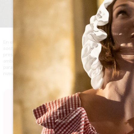
En el marco de su compromiso con el desarrollo
sostenible, la Oficina de Turismo del Grand Saint-Émilionnais
presenta su apuesta por la preservación del medio
ambiente y de la oferta local. Descubra cómo trabajamos
para promover un turismo responsable y respetuoso con
nuestro destino.