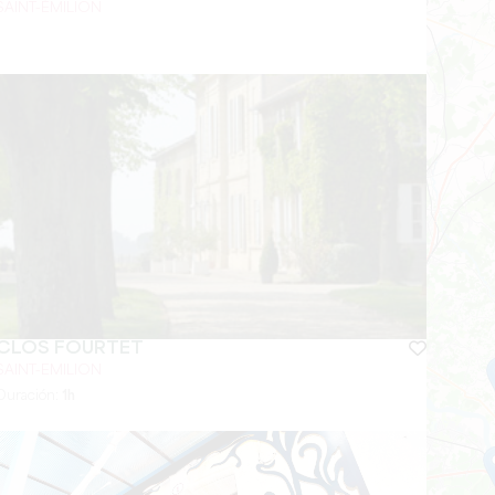
SAINT-ÉMILION
CLOS FOURTET
SAINT-EMILION
Duración:
1h