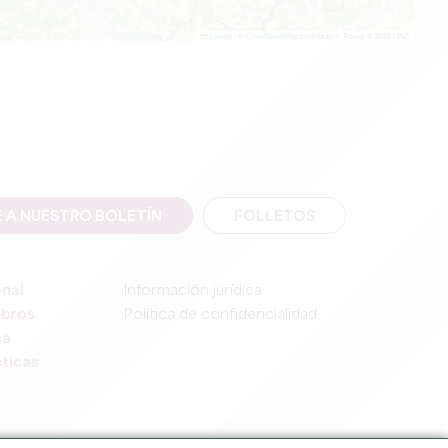
Leaflet
|
©
OpenStreetMap
contributors, Points © 2012 LINZ
E A NUESTRO BOLETÍN
FOLLETOS
onal
Información jurídica
mbros
Política de confidencialidad
sa
ticas