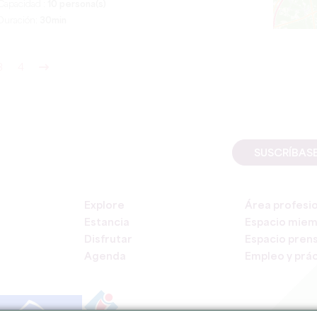
Capacidad :
10 persona(s)
Duración:
30min
3
4
SUSCRÍBAS
Explore
Área profesi
Estancia
Espacio mie
Disfrutar
Espacio pren
Agenda
Empleo y prác