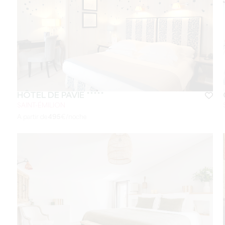
HÔTEL DE PAVIE *****
SAINT-ÉMILION
A partir de
495
€/noche