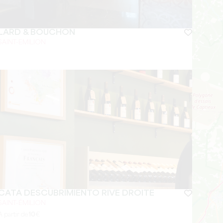
LARD & BOUCHON
SAINT-EMILION
CATA DESCUBRIMIENTO RIVE DROITE
SAINT-ÉMILION
A partir de
10
€