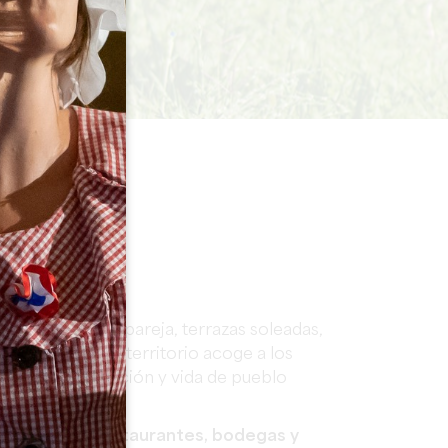
RRO
ra recorrer en pareja, terrazas soleadas,
de Burdeos, el territorio acoge a los
nomía de excepción y vida de pueblo
ojamientos, restaurantes, bodegas y