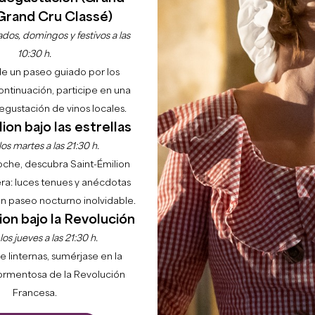
Grand Cru Classé)
dos, domingos y festivos a las
10:30 h.
de un paseo guiado por los
continuación, participe en una
Inicio
Disfrutar
Las actividades
Saint-Émilion con perro
gustación de vinos locales.
ion bajo las estrellas
os martes a las 21:30 h.
INT-ÉMILION CON PE
noche, descubra Saint-Émilion
ra: luces tenues y anécdotas
PETIT SOUS TITRE
 un paseo nocturno inolvidable.
ion bajo la Revolución
estinos pet friendly más completos de Francia: viñedos pa
os jueves a las 21:30 h.
ciben con los brazos abiertos a los perros. A 35 minutos 
e linternas, sumérjase en la
o en sus 22 municipios, con patrimonio UNESCO, gastro
ormentosa de la Revolución
Francesa.
igo en casa. Nuestros establecimientos adheridos — al