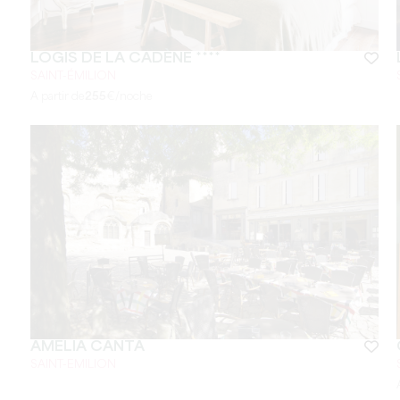
LOGIS DE LA CADÈNE ****
SAINT-ÉMILION
A partir de
255
€/noche
AMELIA CANTA
SAINT-EMILION