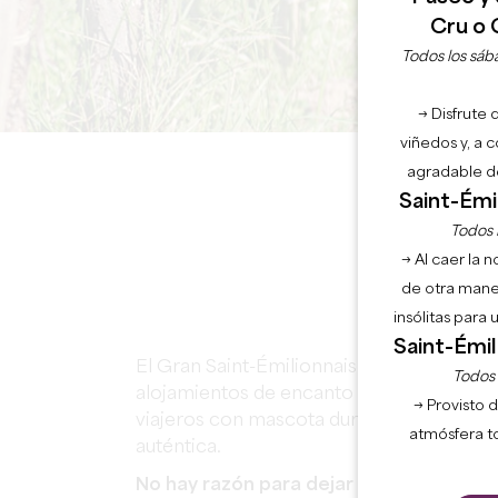
Cru o 
Todos los sába
→ Disfrute 
viñedos y, a 
agradable de
Saint-Émil
Todos l
SA
→ Al caer la 
de otra mane
insólitas para
Saint-Émil
El Gran Saint-Émilionnais es uno de los d
Todos l
alojamientos de encanto y bodegas que re
→ Provisto d
viajeros con mascota durante todo el añ
atmósfera t
auténtica.
No hay razón para dejar a tu mejor am