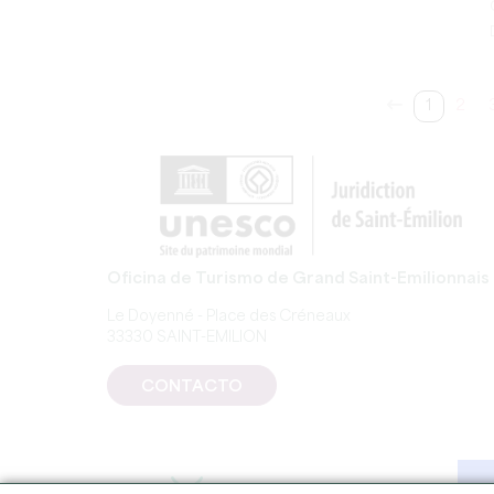
1
2
Oficina de Turismo de Grand Saint-Emilionnais
Le Doyenné - Place des Créneaux
33330 SAINT-EMILION
CONTACTO