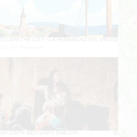
ESCAPE THE CITY - LA HEMANDAD DEL VINO
Capacidad :
6 persona(s)
RACONTE-MOI SAINT-ÉMILION