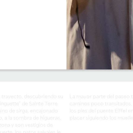
 trayecto, descubriendo su
La mayor parte del paseo tr
uinguette” de Sainte Terre
caminos poco transitados, 
mino de sirga, encajonado
los pies del puente Eiffel 
ro, a la sombra de higueras,
placer siguiendo los muelle
zona y son vestigios de
rte, los patos salvajes le