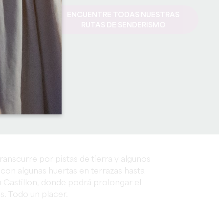
ENCUENTRE TODAS NUESTRAS
RUTAS DE SENDERISMO
anscurre por pistas de tierra y algunos
con algunas huertas en terrazas hasta
en Castillon, donde podrá prolongar el
s. Todo un placer.