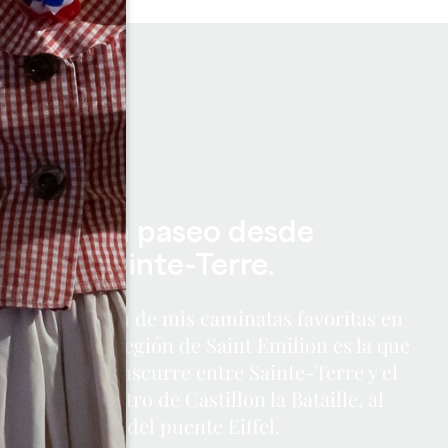
un paseo desde
Sainte-Terre.
Una de mis caminatas favoritas en
la región de Saint Emilion es la que
transcurre entre Sainte-Terre y el
centro de Castillon la Bataille, al
pie del puente Eiffel.