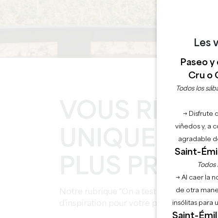
Les v
Paseo y 
Cru o 
Todos los sába
VOUS RÊVEZ 
→ Disfrute 
viñedos y, a 
UNIQUES AU
agradable de
Saint-Émil
PLUS PRESTI
Todos l
→ Al caer la 
de otra mane
Notre rubrique "On a testé pour vous" re
d’inspiration pour votre prochain séjour!
insólitas para
Saint-Émil