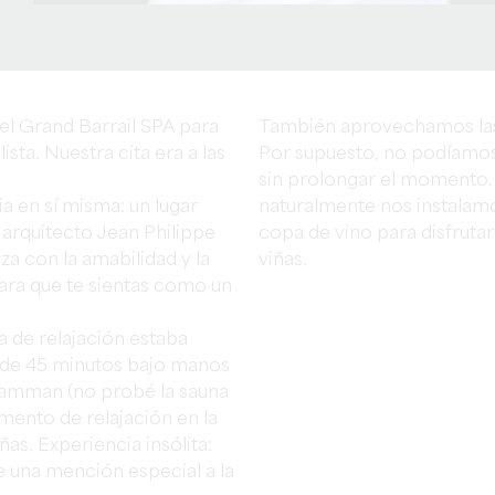
el Grand Barrail SPA para
También aprovechamos las 
ista. Nuestra cita era a las
Por supuesto, no podíamos 
sin prolongar el momento. 
a en sí misma: un lugar
naturalmente nos instalamo
arquitecto Jean Philippe
copa de vino para disfrutar 
za con la amabilidad y la
viñas.
para que te sientas como un
a de relajación estaba
 de 45 minutos bajo manos
 hamman (no probé la sauna
mento de relajación en la
ñas. Experiencia insólita:
ce una mención especial a la