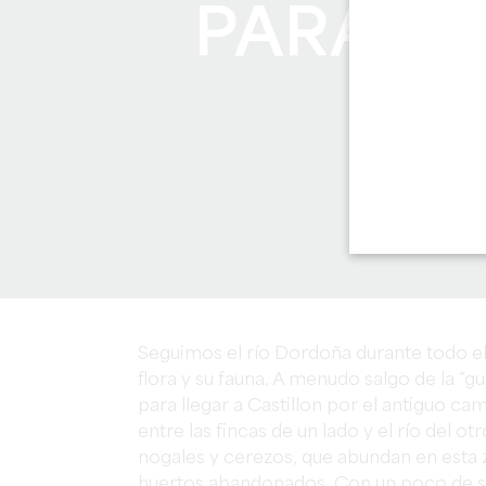
PARA TI
Seguimos el río Dordoña durante todo el
flora y su fauna. A menudo salgo de la “g
para llegar a Castillon por el antiguo ca
entre las fincas de un lado y el río del ot
nogales y cerezos, que abundan en esta 
huertos abandonados. Con un poco de sue