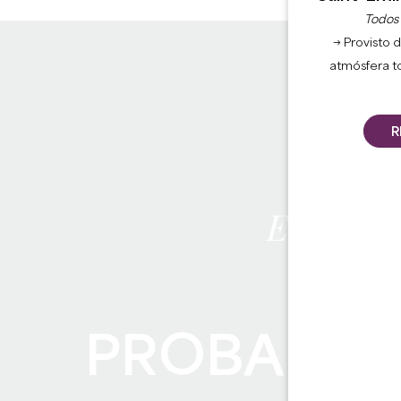
Todos l
→ Provisto d
atmósfera t
R
Edwige
HA
PROBADO