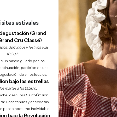
isites estivales
degustación (Grand
Grand Cru Classé)
Inicio
Explorar
Joyas locales
Probamos para ti
dos, domingos y festivos a las
10:30 h.
DE VIVRE DES EX
de un paseo guiado por los
continuación, participe en una
 CŒUR DES VIGNO
gustación de vinos locales.
ion bajo las estrellas
GIEUX ?
os martes a las 21:30 h.
noche, descubra Saint-Émilion
ra: luces tenues y anécdotas
cense tous les coups de cœur de nos experts locaux. On vo
 un paseo nocturno inolvidable.
ion bajo la Revolución