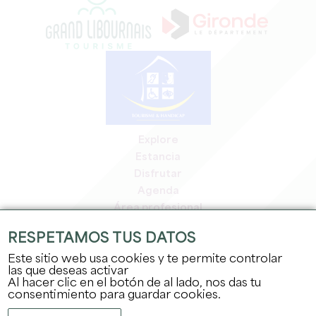
Explore
Estancia
Disfrutar
Agenda
Área profesional
Espacio miembros
RESPETAMOS TUS DATOS
Espacio prensa
Este sitio web usa cookies y te permite controlar
Empleo y prácticas
las que deseas activar
Información jurídica
Al hacer clic en el botón de al lado, nos das tu
Política de confidencialidad
consentimiento para guardar cookies.