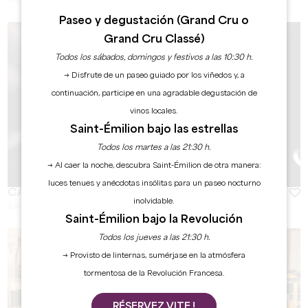
SAINT-ÉMILION
Paseo y degustación (Grand Cru o
Grand Cru Classé)
Todos los sábados, domingos y festivos a las 10:30 h.
→ Disfrute de un paseo guiado por los viñedos y, a
continuación, participe en una agradable degustación de
vinos locales.
Saint-Émilion bajo las estrellas
Todos los martes a las 21:30 h.
→ Al caer la noche, descubra Saint-Émilion de otra manera:
luces tenues y anécdotas insólitas para un paseo nocturno
CAFÉ BLANC
inolvidable.
SAINT-ÉMILION
Saint-Émilion bajo la Revolución
Todos los jueves a las 21:30 h.
→ Provisto de linternas, sumérjase en la atmósfera
tormentosa de la Revolución Francesa.
RÉSERVEZ VITE !