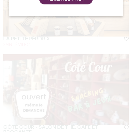
LA PETITE PERDRIX
SAINT-ÉMILION
CÔTÉ COUR - SALON DE THÉ, CAFÉ ET