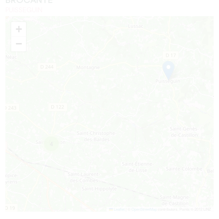
BROCANTE
PUISSEGUIN
+
−
4
Leaflet
|
©
OpenStreetMap
contributors, Points © 2012 LINZ