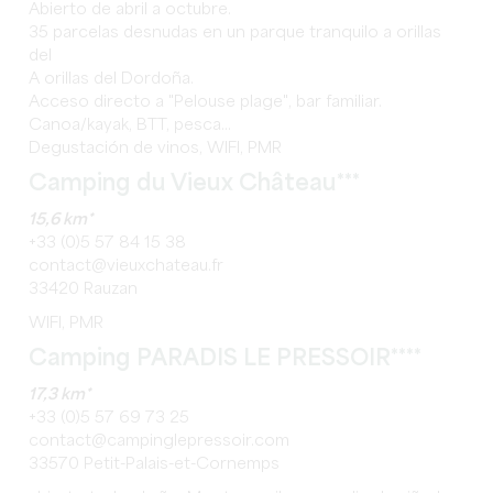
Abierto de abril a octubre.
35 parcelas desnudas en un parque tranquilo a orillas
del
A orillas del Dordoña.
Acceso directo a "Pelouse plage", bar familiar.
Canoa/kayak, BTT, pesca...
Degustación de vinos, WIFI, PMR
Camping du Vieux Château***
15,6 km*
+33 (0)5 57 84 15 38
contact@vieuxchateau.fr
33420 Rauzan
WIFI, PMR
Camping PARADIS LE PRESSOIR****
17,3 km*
+33 (0)5 57 69 73 25
contact@campinglepressoir.com
33570 Petit-Palais-et-Cornemps