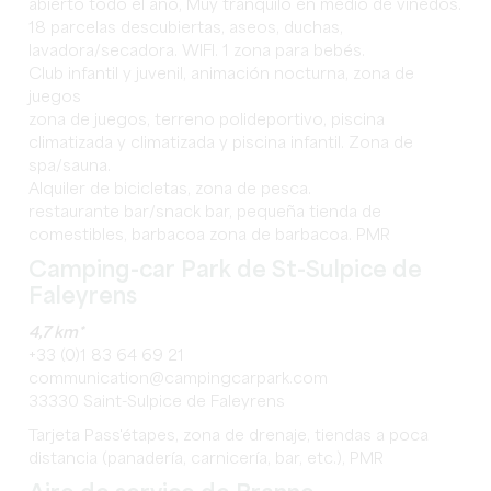
abierto todo el año, Muy tranquilo en medio de viñedos.
18 parcelas descubiertas, aseos, duchas,
lavadora/secadora. WIFI. 1 zona para bebés.
Club infantil y juvenil, animación nocturna, zona de
juegos
zona de juegos, terreno polideportivo, piscina
climatizada y climatizada y piscina infantil. Zona de
spa/sauna.
Alquiler de bicicletas, zona de pesca.
restaurante bar/snack bar, pequeña tienda de
comestibles, barbacoa zona de barbacoa. PMR
Camping-car Park de St-Sulpice de
Faleyrens
4,7 km*
+33 (0)1 83 64 69 21
communication@campingcarpark.com
33330 Saint-Sulpice de Faleyrens
Tarjeta Pass'étapes, zona de drenaje, tiendas a poca
distancia (panadería, carnicería, bar, etc.), PMR