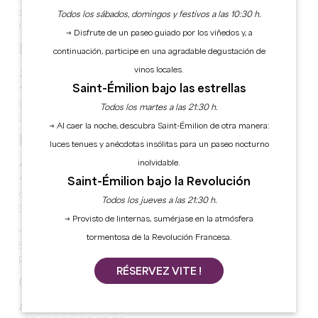
se aceptan animales, Red France Passion, Park4night,
Todos los sábados, domingos y festivos a las 10:30 h.
Camping-Car d'Hôtes
→ Disfrute de un paseo guiado por los viñedos y, a
DE ROL - vignobles Sautereau
continuación, participe en una agradable degustación de
vinos locales.
3,7 km*
Saint-Émilion bajo las estrellas
+33 (0)6 85 20 62 90
gaec-sautereau@wanadoo.fr
Todos los martes a las 21:30 h.
33330 Saint-Emilion
→ Al caer la noche, descubra Saint-Émilion de otra manera:
HAUTE-NAUVE
luces tenues y anécdotas insólitas para un paseo nocturno
inolvidable.
4,4 km*
+33(0)5 57 24 73 21 - +33 (0)6 66 31 44 42
Saint-Émilion bajo la Revolución
chateauhaute-nauve@hotmail.com
Todos los jueves a las 21:30 h.
33330 Saint-Laurent-des-Combes
→ Provisto de linternas, sumérjase en la atmósfera
4 parcelas en un terreno semi sombreado.
tormentosa de la Revolución Francesa.
Suministro de agua, WIFI en la bodega.
Red France Passion, PMR
RÉSERVEZ VITE !
GERBAUD
8 km*