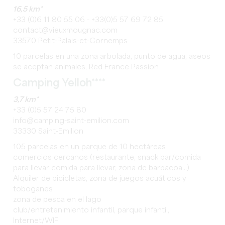
16,5 km*
+33 (0)6 11 80 55 06 - +33(0)5 57 69 72 85
contact@vieuxmougnac.com
33570 Petit-Palais-et-Cornemps
10 parcelas en una zona arbolada, punto de agua, aseos
se aceptan animales, Red France Passion
Camping Yelloh****
3,7 km*
+33 (0)5 57 24 75 80
info@camping-saint-emilion.com
33330 Saint-Emilion
105 parcelas en un parque de 10 hectáreas
comercios cercanos (restaurante, snack bar/comida
para llevar comida para llevar, zona de barbacoa...)
Alquiler de bicicletas, zona de juegos acuáticos y
toboganes
zona de pesca en el lago
club/entretenimiento infantil, parque infantil,
Internet/WIFI