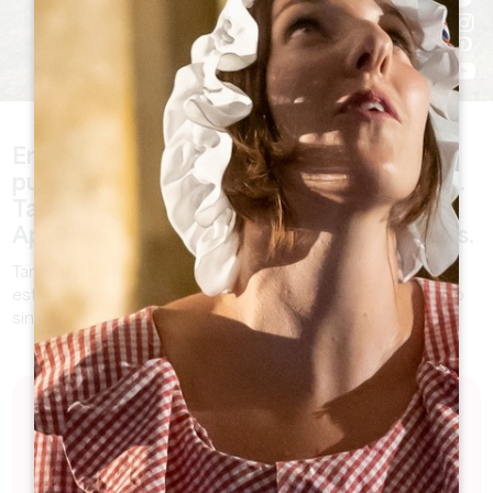
En Saint-Emilion, las autocaravanas
pueden aparcar en todo el Parc Guadet.
También se permite pernoctar.
Aparcamiento gratuito pero sin servicios.
También se puede aparcar en el aparcamiento de la
estación. Hay aseos de pago. Aparcamiento gratuito pero
sin servicios.