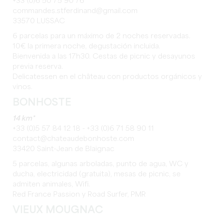
+33 (0)6 50 75 90 76
commandes.stferdinand@gmail.com
33570 LUSSAC
6 parcelas para un máximo de 2 noches reservadas.
10€ la primera noche, degustación incluida.
Bienvenida a las 17h30. Cestas de picnic y desayunos
previa reserva.
Delicatessen en el château con productos orgánicos y
vinos.
BONHOSTE
14 km*
+33 (0)5 57 84 12 18 - +33 (0)6 71 58 90 11
contact@chateaudebonhoste.com
33420 Saint-Jean de Blaignac
5 parcelas, algunas arboladas, punto de agua, WC y
ducha, electricidad (gratuita), mesas de picnic, se
admiten animales, Wifi.
Red France Passion y Road Surfer, PMR
VIEUX MOUGNAC