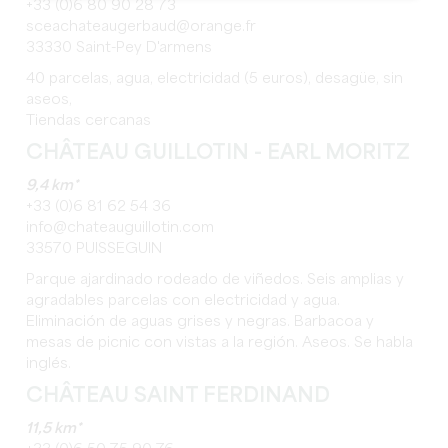
+33 (0)6 80 90 28 73
sceachateaugerbaud@orange.fr
33330 Saint-Pey D'armens
40 parcelas, agua, electricidad (5 euros), desagüe, sin
aseos,
Tiendas cercanas
CHÂTEAU GUILLOTIN - EARL MORITZ
9,4 km*
+33 (0)6 81 62 54 36
info@chateauguillotin.com
33570 PUISSEGUIN
Parque ajardinado rodeado de viñedos. Seis amplias y
agradables parcelas con electricidad y agua.
Eliminación de aguas grises y negras. Barbacoa y
mesas de picnic con vistas a la región. Aseos. Se habla
inglés.
CHÂTEAU SAINT FERDINAND
11,5 km*