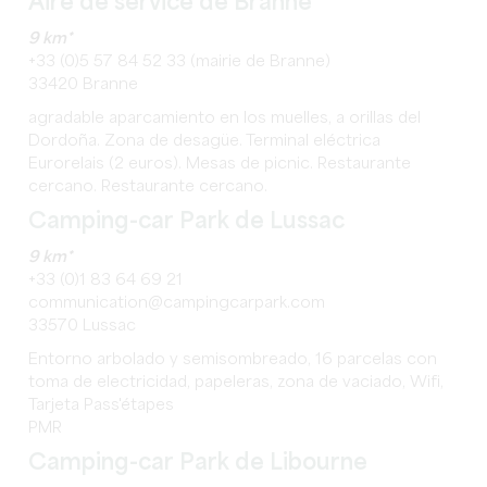
Aire de service de Branne
9 km*
+33 (0)5 57 84 52 33 (mairie de Branne)
33420 Branne
agradable aparcamiento en los muelles, a orillas del
Dordoña. Zona de desagüe. Terminal eléctrica
Eurorelais (2 euros). Mesas de picnic. Restaurante
cercano. Restaurante cercano.
Camping-car Park de Lussac
9 km*
+33 (0)1 83 64 69 21
communication@campingcarpark.com
33570 Lussac
Entorno arbolado y semisombreado, 16 parcelas con
toma de electricidad, papeleras, zona de vaciado, Wifi,
Tarjeta Pass'étapes
PMR
Camping-car Park de Libourne