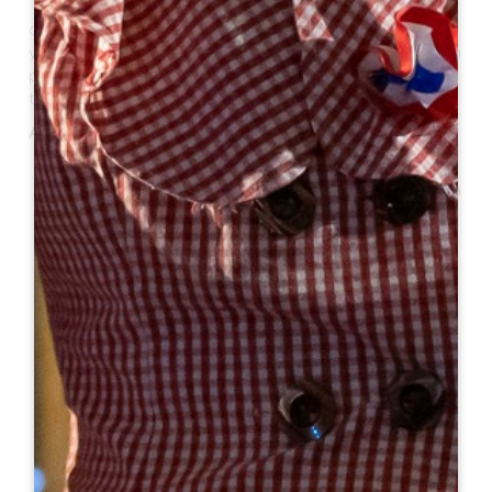
Cultivo de la tierra, canteras, asentamientos y
desarrollo urbano, construcción de edificios religiosos
y casas residenciales: todo eso ha creado un paisaje en
perfecta armonía con la topografía y los recursos del
territorio.
Aquí están algunas de las fechas clave:
35,000 - 10,000 A.C.
Primeras huellas de la implantación del Humano en la
región de Saint-Émilion
Siglo III
La vid "Biturica" está plantada en los alrededores
Siglos VIII - XII
Instalación del monje Emilion y construcción de
iglesias y claustros en el territorio.
1199