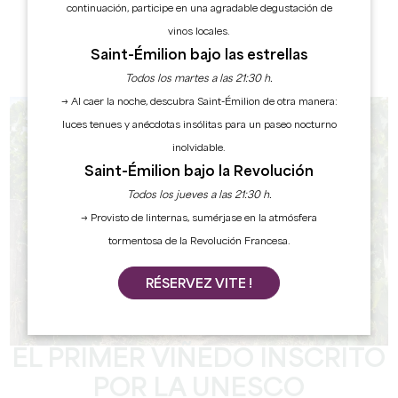
continuación, participe en una agradable degustación de
vinos locales.
Saint-Émilion bajo las estrellas
Todos los martes a las 21:30 h.
→ Al caer la noche, descubra Saint-Émilion de otra manera:
luces tenues y anécdotas insólitas para un paseo nocturno
inolvidable.
Saint-Émilion bajo la Revolución
Todos los jueves a las 21:30 h.
→ Provisto de linternas, sumérjase en la atmósfera
tormentosa de la Revolución Francesa.
RÉSERVEZ VITE !
EL PRIMER VIÑEDO INSCRITO
POR LA UNESCO