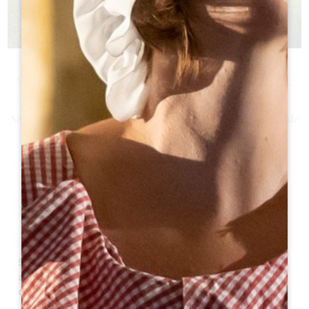
UN PROCESO HISTÓRICO
1999 - 2019: 20 AÑOS DE INSCRIPCIÓN EN LA LISTA DEL
PATRIMONIO MUNDIAL
Se trata de una aventura humana excepcional de 800 años de
antigüedad que destaca por la inscripción de la ciudad
medieval de Saint-Émilion y de los siete pueblos que la
rodean.
Sin destruirlo, las comunidades humanas han
aprovechado las características del territorio para
desarrollar sus actividades y su modo de vida.