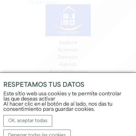
Explore
Estancia
Disfrutar
Agenda
Área profesional
Espacio miembros
RESPETAMOS TUS DATOS
Espacio prensa
Este sitio web usa cookies y te permite controlar
Empleo y prácticas
las que deseas activar
Información jurídica
Al hacer clic en el botón de al lado, nos das tu
Política de confidencialidad
consentimiento para guardar cookies.
OK, aceptar todas
Denegar todas las cookies