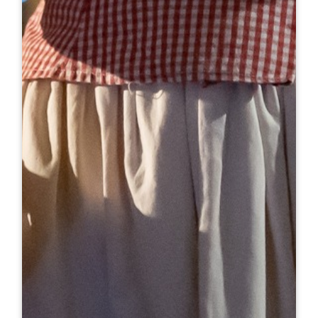
Fundación de la Jurade et de la Jurisdicción de
Saint-Émilion1289
Delimitación de los límites actuales de la
Jurisdicción
1884
Creación de la primera unión del vino
1867 & 1889
Obtención de la medalla de oro de la Exposición
Universal y Gran Premio Colectivo de la Exposición
Universal para los vinos de Saint-Émilion.
1931
Creación de la primera bodega cooperativa en
Gironda
1948
Refundación del Jurade por los viticultores