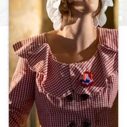
Sainte-Terre es un municipio del Gran Saint-
Emilionnais que se encuentra en el Cantón de
Coteaux de Dordoña. Su superficie es de 139
hectáreas, y se encuentra a 8 km de Saint-Émilion.
Hoy en día la aldea tiene 1.891 habitantes, llamados
los Saint-Terrois y las Saint-Terroises.
UN POCO DE HISTORIA
Origen del nombre
El nombre de la ciudad proviene de Sancta Terra, el
nombre de una antigua iglesia construida en el punto
más alto del pueblo, dónde se extendó tierra traída de
Palestina.