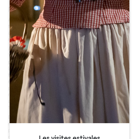
Historia
Al regreso de la primera cruzada (1096-1099), tierra
traída de Palestina era generalizada en el punto más
alto del pueblo y se construyó una iglesia allí que se
nombró la Sancta Terra.
A la Revolución, la parroquía de Notre Dame de Sainte-
Terre formó el pueblo de Sainte-Terre, pueblo de
pescadores-agricultores. Situado a orillas del río de la
Dordogne, la pesca es una tradición que ha continuado
hasta hoy. En el siglo XV, existe una pesquería en el
municipio. Hoy en día todavía se puede comprar
pescado durante la temporada. La lamprea es el pez el
más pescado, símbolo de la ciudad que era
autoproclamada Capital Mundial de la lamprea desde
1990.
El escudo de armas de Sainte-Terre muestra las uvas
representando la vid, la lamprea recordando que el
pueblo es la capital de la lamprea, el encendedor evoca
el comercio fluvial del siglo XIX en el río Dordoña, y la
Les visites estivales