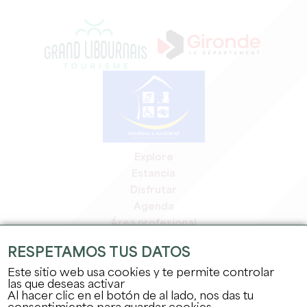
Explore
Estancia
Disfrutar
Agenda
Área profesional
Espacio miembros
RESPETAMOS TUS DATOS
Espacio prensa
Este sitio web usa cookies y te permite controlar
Empleo y prácticas
las que deseas activar
Información jurídica
Al hacer clic en el botón de al lado, nos das tu
Política de confidencialidad