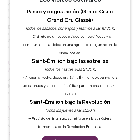
cáscara de Saint-Jacques representa la situación de
Sainte-Terre en el camino de Saint-Jacques de
Paseo y degustación (Grand Cru o
Compostela.
Grand Cru Classé)
El patrimonio arquitectónico de Sainte-Terre se
Todos los sábados, domingos y festivos a las 10:30 h.
caracteriza hoy por hermosas casas, construidas en el
→ Disfrute de un paseo guiado por los viñedos y, a
siglo XIX a lo largo de la carretera de Lavagnac, a orillas
continuación, participe en una agradable degustación de
del Dordoña.
vinos locales.
Saint-Émilion bajo las estrellas
UN PATRIMONIO NATURAL RICO EN
AGUA
Todos los martes a las 21:30 h.
→ Al caer la noche, descubra Saint-Émilion de otra manera:
Al sur de Sainte-Terre la Dordoña fluye, a unos 3
kilómetros de distancia. La aldea también es cruzado, a
luces tenues y anécdotas insólitas para un paseo nocturno
unos 600 metros por el arroyo de Langrane.
inolvidable.
Saint-Émilion bajo la Revolución
VIÑEDOS
Todos los jueves a las 21:30 h.
Sainte-Terre es un municipio del vino de denominación
→ Provisto de linternas, sumérjase en la atmósfera
de Bordeaux y Bordeaux Supérieur.
tormentosa de la Revolución Francesa.
PUNTOS DE INTERÉS