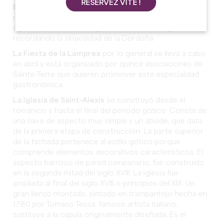
RÉSERVEZ VITE !
El jardín de la lamprea
es un jardín botánico de 5000
m² que alberga más de 400 especies de plantas de
agua, dispuestas a lo largo de un camino de grava
recordando la sinuosidad de la Dordoña.
La Fiesta de la Lamprea
por lo general se lleva a cabo
en abril y está organizado por quince asociaciones de
Sainte-Terre que quieren promover este especialidad
gastronómica.
La Iglesia de Saint-Alexis
se construyó desde el
románico y hasta el final del período gótico. Consta de
una nave de aspecto muy simple y un ábside, que data
de la primera etapa de construcción. La parte superior
de la fachada pertenece al estilo gótico porque
comprende elementos decorativos característicos. El
aspecto barroco de pared campanario, fue construido
en la segunda mitad del siglo XVIII. La iglesia fue
ampliada al final del siglo XVIII o principios del XIX. Un
gran lienzo montado, pintado en trampantojo hecha en
1780 por Tomaso Tessa, famoso artista italiano,
sustituye a la cúpula originalmente diseñada. Es el