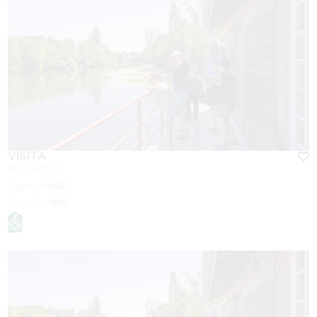
VISITA
PORCHÈRES
A partir de
10
€
Duración:
1h15