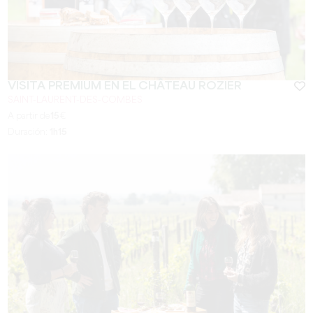
VISITA PREMIUM EN EL CHÂTEAU ROZIER
SAINT-LAURENT-DES-COMBES
A partir de
15
€
Duración:
1h15