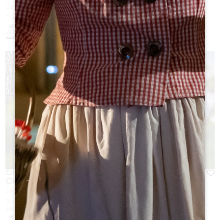
Capacidad :
30 persona(s)
Duración:
1h30
CHÂTEAU TOUR POURRET - JE CUISINE AU
CHÂTEAU
SAINT-ÉMILION
Duración:
4h (30 minutes de visite / 1h30 de cours de cuisine /
entre 1h et 2h pour le repas)