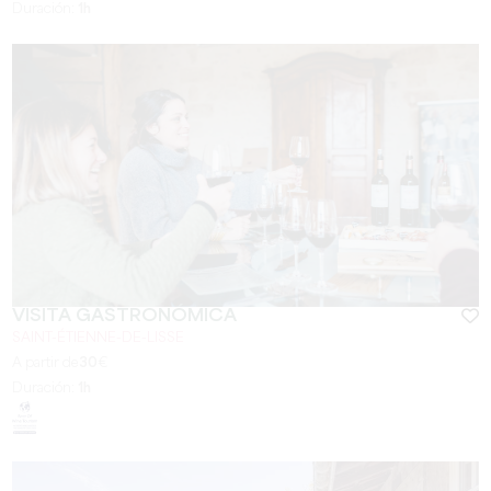
Duración:
1h
VISITA GASTRONÓMICA
SAINT-ÉTIENNE-DE-LISSE
A partir de
30
€
Duración:
1h