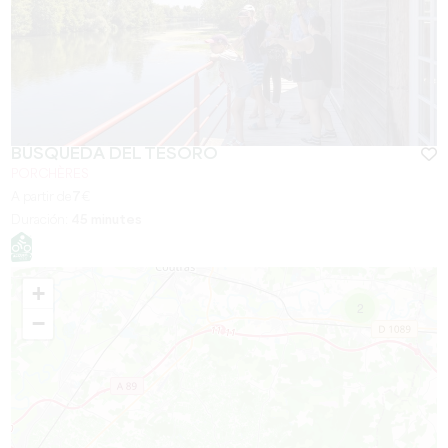
BÚSQUEDA DEL TESORO
PORCHÈRES
A partir de
7
€
Duración:
45 minutes
+
2
−