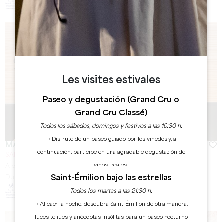
Les visites estivales
Paseo y degustación (Grand Cru o
Grand Cru Classé)
Todos los sábados, domingos y festivos a las 10:30 h.
→ Disfrute de un paseo guiado por los viñedos y, a
MARIDAJE DE VINO Y CHOCOLATE
continuación, participe en una agradable degustación de
SAINT-ÉMILION
vinos locales.
A partir de
20
€
Saint-Émilion bajo las estrellas
Duración:
1h30 / 2h
Todos los martes a las 21:30 h.
→ Al caer la noche, descubra Saint-Émilion de otra manera:
luces tenues y anécdotas insólitas para un paseo nocturno