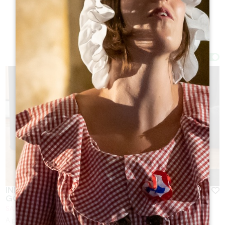
Filtros 10 Resultado(s)
Afficher la carte
INICIACIÓN A LA CATA SENSORIAL, TÁCTIL Y
GOURMET DE VINOS CLASIFICADOS
SAINT-ÉMILION
A partir de
25
€