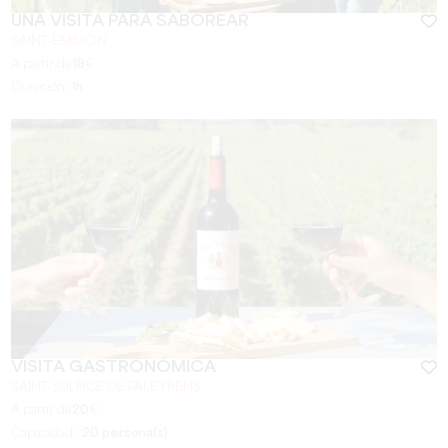
UNA VISITA PARA SABOREAR
SAINT-EMILION
A partir de
18
€
Duración:
1h
VISITA GASTRONÓMICA
SAINT-SULPICE DE FALEYRENS
A partir de
20
€
Capacidad :
20 persona(s)