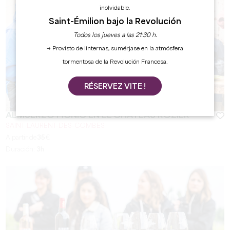
inolvidable.
Saint-Émilion bajo la Revolución
Todos los jueves a las 21:30 h.
→ Provisto de linternas, sumérjase en la atmósfera
tormentosa de la Revolución Francesa.
RÉSERVEZ VITE !
ALMUERZO PICNIC EN EL CHÂTEAU ROZIER
SAINT-LAURENT-DES-COMBES
A partir de
35
€
Duración:
3h