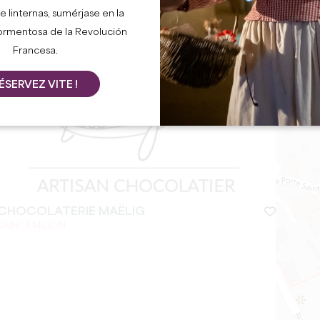
e linternas, sumérjase en la
ormentosa de la Revolución
+
Francesa.
−
ÉSERVEZ VITE !
CHOCOLATERIE MAËLIG
SAINT-ÉMILION