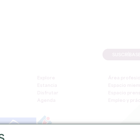
SUSCRÍBAS
Explore
Área profesi
Estancia
Espacio mie
Disfrutar
Espacio pren
Agenda
Empleo y prác
S