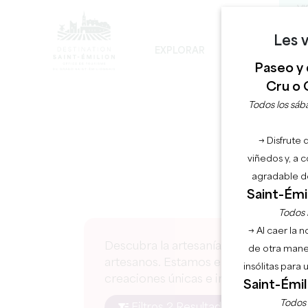
VI
Les v
EXPLORAR
PERMANECER
Paseo y 
LOS INEVITABLES
DESARROLLO SOSTENIBLE
LA VISITA DE LA IGLESIA MONOLÍTICA
Cru o 
Todos los sába
A
→ Disfrute 
viñedos y, a 
agradable de
Saint-Émil
Todos l
→ Al caer la 
Descubra la artesanía y la decoración,
de otra mane
artesanos. Estamos encantados de invi
insólitas para
creaciones únicas e inspiradoras.
Saint-Émil
Todos l