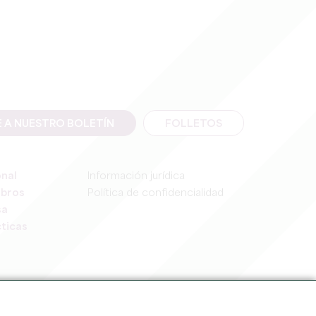
E A NUESTRO BOLETÍN
FOLLETOS
onal
Información jurídica
mbros
Política de confidencialidad
sa
ticas