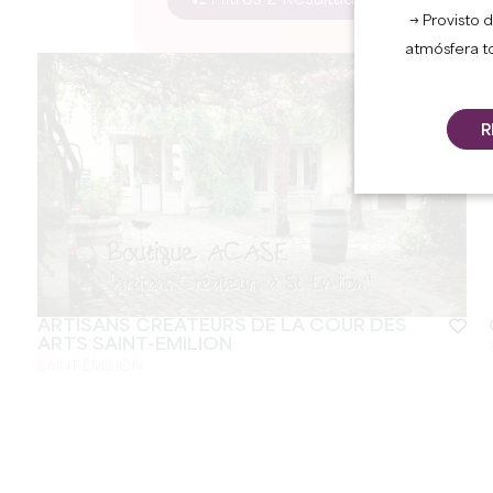
Filtros 2 Resultado(s)
→ Provisto d
atmósfera t
R
ARTISANS CRÉATEURS DE LA COUR DES
ARTS SAINT-EMILION
SAINT-ÉMILION