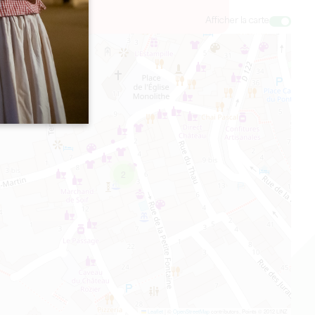
Afficher la carte
2
Leaflet
|
©
OpenStreetMap
contributors, Points © 2012 LINZ