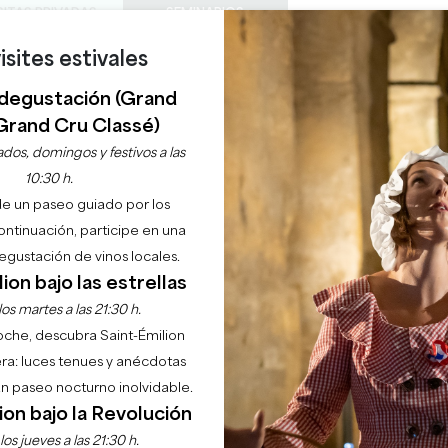
SITAS PRIVADAS
SEMINARIOS
isites estivales
0
Cesta
Météo
Mi sel
IDIOMA
DISFRUTAR
AGENDA
ESTE VERANO
ES
degustación (Grand
BODEGAS A VISITAR
JOYAS LOCALES
22 RAZONES PARA VENIR
¿LLUEVE EN SAINT-ÉMILION?
Grand Cru Classé)
dos, domingos y festivos a las
RTISANAT DÉCORATI
10:30 h.
de un paseo guiado por los
SHOPPING ET SERVICES
continuación, participe en una
gustación de vinos locales.
Inicio
Permanecer
Compras y servicios
Artisanat/décoration
ion bajo las estrellas
os martes a las 21:30 h.
noche, descubra Saint-Émilion
 donde cada objeto cuenta una historia y cada pieza reflej
ra: luces tenues y anécdotas
tarle a explorar un mundo donde la autenticidad y la mae
 un paseo nocturno inolvidable.
ion bajo la Revolución
os jueves a las 21:30 h.