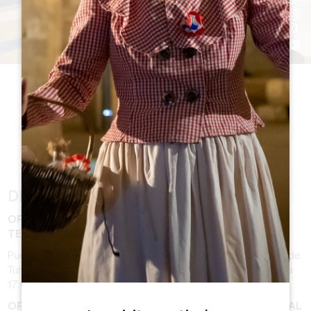
LOS HORARIOS DE
APERTURA
DE APERTURA
DEL 5 DE ENERO AL 06 DE FEBRERO
OFICINA DE TURISMO DE SAINT-ÉMILION - ATENCIÓN
TELEFÓNICA
Puede contactar con la atención telefónica de la Oficina de
Turismo en el 05 57 55 28 28 de 10:30 a 12:30 y de 14:00 a
17:00.
OFICINA DE TURISMO DE SAINT-ÉMILION - RECEPCIÓN AL