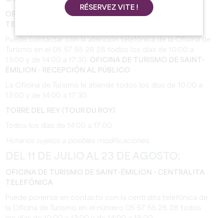
RÉSERVEZ VITE !
OFICINA DE TURISMO DE SAINT-ÉMILION - ATENCIÓN
TELEFÓNICA
Puede contactar con la atención telefónica de la Oficina de
Turismo en el 05 57 55 28 28 todos los días de 10:00 a
13:00 y de 14:00 a 17:30.
OFICINA DE TURISMO DE SAINT-
ÉMILION - RECEPCIÓN AL PÚBLICO
La Oficina de Turismo le atiende todos los días de 10:00 a
13:00 y de 14:00 a 17:30.
TORRE DEL REY (TOUR DU ROY)
Todos los días de 14:00 a 17:00.
Horarios sujetos a posibles modificaciones.
DEL 11 DE JULIO AL 23 DE AGOSTO:
OFICINA DE TURISMO DE SAINT-ÉMILION - CENTRALITA
TELEFÓNICA
Puede ponerse en contacto con la centralita telefónica de
la Oficina de Turismo en el número 05 57 55 28 28 todos