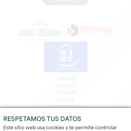
CONTACTO
Explore
Estancia
Disfrutar
Agenda
Área profesional
Espacio miembros
RESPETAMOS TUS DATOS
Espacio prensa
Este sitio web usa cookies y te permite controlar
Empleo y prácticas