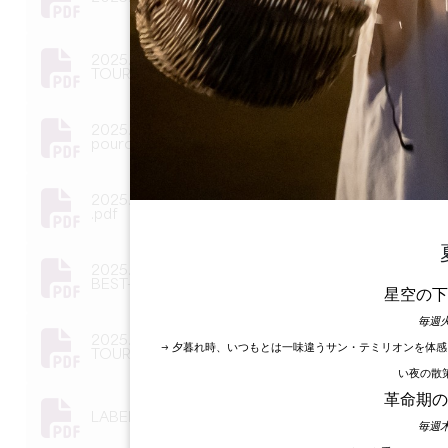
2025.05 COMMENT RENDRE MA STRUCTURE
TOURISTIQUE PLUS RESPONSABLE ?
2025.04 Communication événementielle
pourquoi et quels événements organiser
2025.03 GENERATION Z ET OENOTOURISME
.pdf
2025.02 AMELIORER MA CANDIDATURE AU
BEST-OF WINE TOURISM
星空の下
毎週火
2025.01 LES SERVICES DE MON OFFICE DE
→ 夕暮れ時、いつもとは一味違うサン・テミリオンを体
TOURISME
い夜の散
革命期の
LABEL TOURISME ET HANDICAP
毎週木