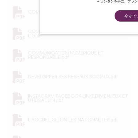
→ ランタンを手に、フラ
COMMENT UTILISER LES RESEAUX SOCIAUX
今すぐ
COMMERCIALISATION DES ACTIVITÉS EN
LIGNE
COMMUNICATION NUMERIQUE ET
RESPONSABLE.pdf
DEVELOPPER SES RESEAUX SOCIAUX.pdf
INSTAGRAM FACEBOOK LINKEDIN ENJEUX ET
UTILISATION.pdf
L ACCUEIL SELON LES NATIONALITES.pdf