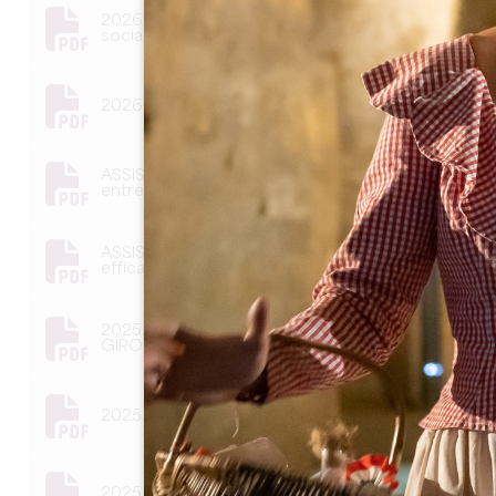
2026.02 - Tendances et usage des réseaux
sociaux.pdf
2026.01 - Améliorer la gestion client.pdf
ASSISES DU TOURISME - IA quotidien interne
entreprise - 13 01 2025 - Saint Emilion.pdf
ASSISES DU TOURISME - Atelier IA Prompt
efficace Assises du tourisme Saint Emilion.pdf
2025.11 PRESENTATION DES LABELS PAR
GIRONDE TOURISME
2025.10 - Travailler mon image de marque.pdf
2025.06 AMELIORER MON POINT DE VENTE