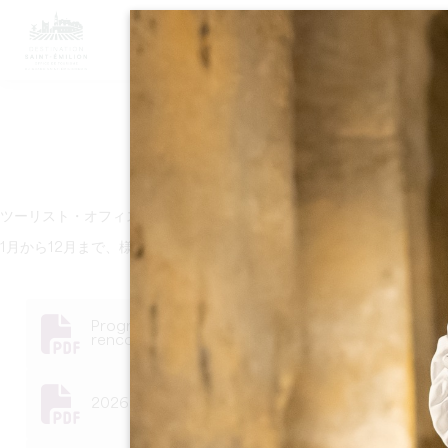
M
職業訓
ツーリスト・オフィスが皆様のために考案した2023年プロフェッシ
1月から12月まで、様々なトピックや形式のワークショップに参加し
Programme 2026 de formations et
rencontres.pdf
2026.06 -référencement SEO & GEO.pdf