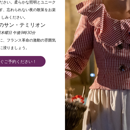
ださい。柔らかな照明とユニーク
す、忘れられない夜の散策をお楽
しみください。
のサン・テミリオン
木曜日 午後9時30分
手に、フランス革命の激動の雰囲気
ホーム
楽しむ
活動内容
に浸りましょう。
ぐご予約ください！
家族で楽しめるアクティビティ、町めぐり、自然探索、珍しい