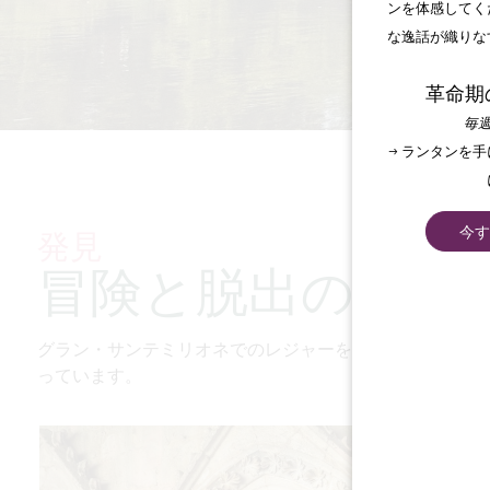
ンを体感してく
な逸話が織りな
革命期
毎週
→ ランタンを
発見
今す
冒険と脱出の世界
グラン・サンテミリオネでのレジャーをご紹介します。
っています。