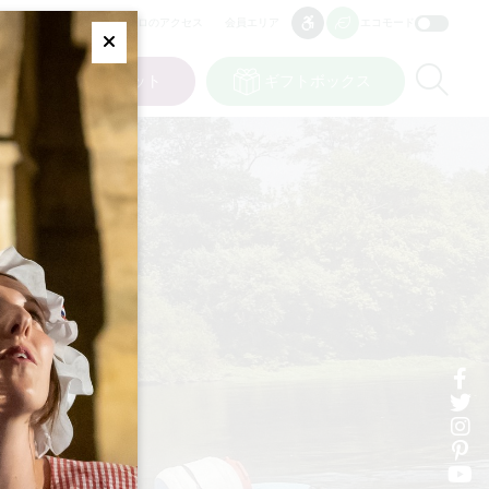
プロのアクセス
会員エリア
エコモード
アクセシビリティ
アクセシビリティ
Fermer
Re
ット
私の選択
チケット
ギフトボックス
JP
言語