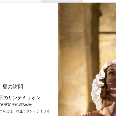
プライベートツアー
セミナー
0
バスケ
楽しむ
アジェンダ
今年の夏
訪問すべきシャトー
活動内容
夏の訪問
下のサンテミリオン
火曜日 午後9時30分
いつもとは一味違うサン・テミリオ