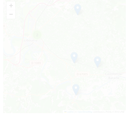
+
−
2
Leaflet
|
©
OpenStreetMap
contributors, Points © 2012 LINZ