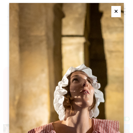
M
Ferme
タクシー
ショッピング・サービス
迅速かつ効率的に、そして安心して目的地までご移動いた
だけるよう、当社のプロフェッショナルなタクシーネット
ワークをご活用ください。今すぐ次の旅をご予約くださ
い！
フィルター 6 結果
Afficher la carte