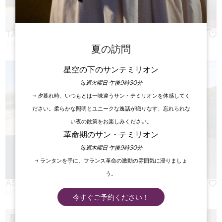
TAXIS LEFEVRE 33
SAINT-LAURENT-DES-COMBES
夏の訪問
星空の下のサンテミリオン
毎週火曜日 午後9時30分
→ 夕暮れ時、いつもとは一味違うサン・テミリオンを体感してく
ださい。柔らかな照明とユニークな逸話が織りなす、忘れられな
い夜の散策をお楽しみください。
革命期のサン・テミリオン
毎週木曜日 午後9時30分
→ ランタンを手に、フランス革命の激動の雰囲気に浸りましょ
う。
ASSET TAXI WILFRIED TANGUY ARNOUILH
MONTAGNE
今すぐご予約ください！