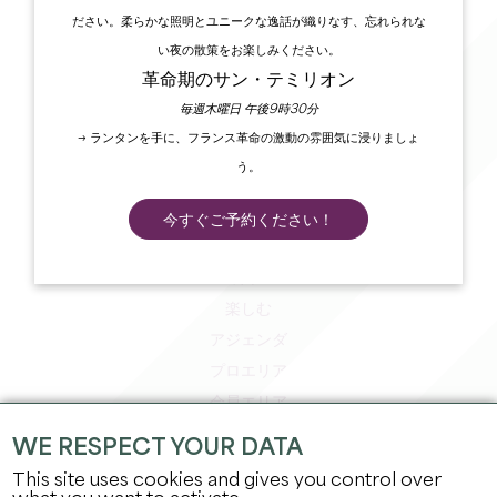
ださい。柔らかな照明とユニークな逸話が織りなす、忘れられな
い夜の散策をお楽しみください。
革命期のサン・テミリオン
毎週木曜日 午後9時30分
→ ランタンを手に、フランス革命の激動の雰囲気に浸りましょ
う。
今すぐご予約ください！
エクスペリエンス
滞在
楽しむ
アジェンダ
プロエリア
会員エリア
プレスエリア
WE RESPECT YOUR DATA
求人＆インターンシップ
This site uses cookies and gives you control over
法的情報