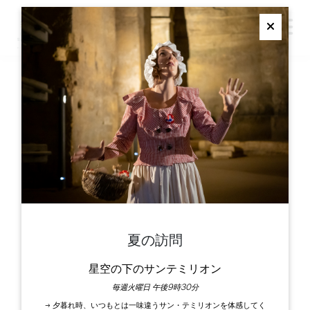
M
Ferme
バスケットが空です
ニュースレターを購読する
パンフレット
グラン・サン・テミリオン観光局
夏の訪問
ル・ドワネー - クレノー広場
星空の下のサンテミリオン
33330 サン＝テミリオン
毎週火曜日 午後9時30分
お問い合わせ
→ 夕暮れ時、いつもとは一味違うサン・テミリオンを体感してく