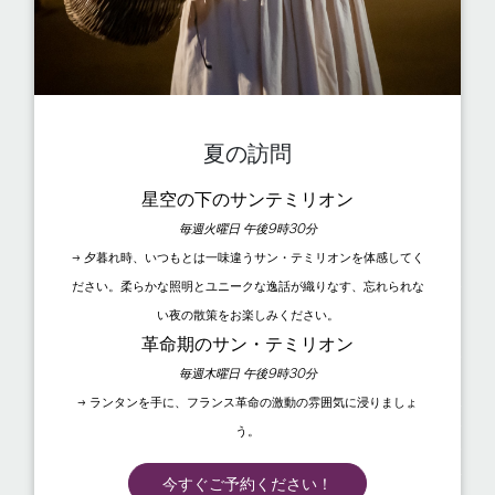
言語
夏の訪問
個人情報の保護
フランスでは、1978年1月6日付法律第78-87号、2004年8
星空の下のサンテミリオン
月6日付法律第2004-801号、刑法第226-13条および1995
毎週火曜日 午後9時30分
年10月24日付欧州指令により、個人情報が保護されていま
→ 夕暮れ時、いつもとは一味違うサン・テミリオンを体感してく
す。www.saint-emilion-tourisme.com ウェブサイトを利
ださい。柔らかな照明とユニークな逸話が織りなす、忘れられな
用する際、以下の情報が収集されることがあります：利用者
が www.saint-emilion-tourisme.com ウェブサイトにアク
い夜の散策をお楽しみください。
セスしたリンクのURL、利用者のアクセスプロバイダ、利用
革命期のサン・テミリオン
者のインターネットプロトコル（IP）アドレス。いずれにせ
毎週木曜日 午後9時30分
よ、観光局が利用者の個人情報を収集するのは、
→ ランタンを手に、フランス革命の激動の雰囲気に浸りましょ
www.saint-emilion-tourisme.com のウェブサイトが提供
する特定のサービスのためだけです。利用者は、特に利用者
う。
自身が入力する場合、事実を十分に認識した上でこれらの情
報を提供します。その後、www.saint-emilion-
今すぐご予約ください！