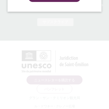
tourisme.com ウェブサイトの利用者は、この情報を提供す
Je certifie avoir lu et accepté le traitement de mes données
る必要があるか否かを知らされます。情報処理、データ・フ
décrit ci-dessus
ァイルおよび個人の自由に関する1978年1月6日付法律第78-
17号第38条等の規定に基づき、すべての利用者は、自己に関
する個人情報にアクセスし、修正し、異議を申し立てる権利
を有します。この場合、書面による署名入りの要請を行い、
その際、文書の所持者の署名が付された身分証明書のコピー
を添付し、返信先の住所を明記するものとします。
www.saint-emilion-tourisme.com サイトの利用者の個人
情報は、利用者が知らないうちに公開されたり、交換された
り、譲渡されたり、第三者に販売されたりすることはありま
せん。サンテミリオン観光局およびその権利の購入を前提と
する場合に限り、最終的な購入者に当該情報を送信すること
ができ、その購入者は、www.saint-emilion-
tourisme.com サイトの利用者に関して、データの保存およ
び変更に関する同じ義務に拘束されます。データベースは、
ニュースレターを購読する
データベースの法的保護に関する1996年3月11日付指令
96/9を移管する1998年7月1日付法律の規定によって保護さ
パンフレット
れています。
グラン・サン・テミリオン観光局
ル・ドワネー - クレノー広場