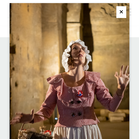
M
Ferme
*
メールアドレス
*
名称
*
名前
事業所名または会社名