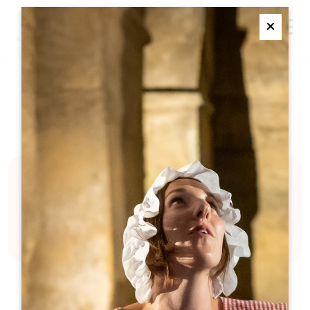
M
Ferme
散歩
活動内容
新鮮な空気を吸い込み、息をのむようなパノラマを眺め、
徒歩や自転車で散策する自由を感じる準備をしましょう。
このセクションでは、あらゆるレベルや好みに合ったウォ
ーキングやサイクリングのルートをご紹介します。