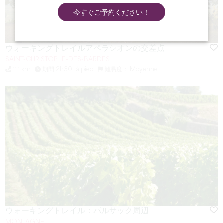
今すぐご予約ください！
ウォーキングトレイルアペラシオンの交差点
SAINT-CHRISTOPHE-DES-BARDES
11.1 km
期間 2h30
à pied
難易度： Moyenne
ウォーキングトレイル：パルサック周辺
MONTAGNE