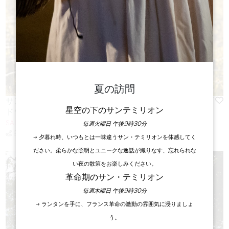
夏の訪問
サン＝ローラン＝デ＝コンブを歩く-浮き彫りにされたブ
星空の下のサンテミリオン
ドウ畑
SAINT-LAURENT-DES-COMBES
毎週火曜日 午後9時30分
9 km
期間 3h30
à pied
難易度： Facile
→ 夕暮れ時、いつもとは一味違うサン・テミリオンを体感してく
ださい。柔らかな照明とユニークな逸話が織りなす、忘れられな
い夜の散策をお楽しみください。
革命期のサン・テミリオン
毎週木曜日 午後9時30分
→ ランタンを手に、フランス革命の激動の雰囲気に浸りましょ
う。