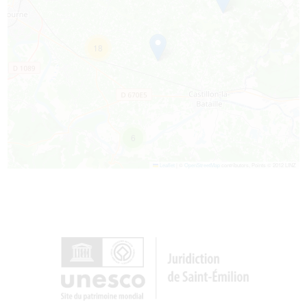
18
6
Leaflet
|
©
OpenStreetMap
contributors, Points © 2012 LINZ