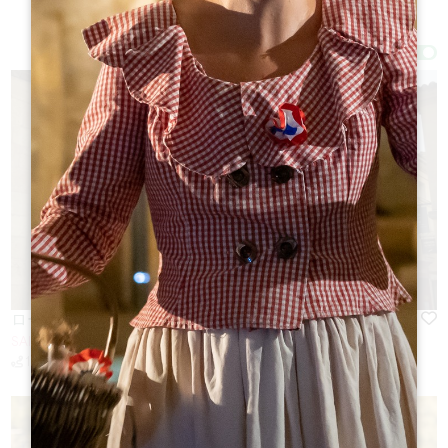
フィルター 39 結果
Afficher la carte
ローリングツアー ：サンテミリオン - IMPRATICABLE
SAINT-EMILION
1.1 km
期間 20 mn
à pied
難易度： Très facile