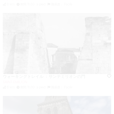
6 km
期間 1h30
à pied
難易度： Facile
ウォーキングトレイル ：サンテミリオンの門
SAINT-EMILION
6 km
期間 1h30
à pied
難易度： Facile