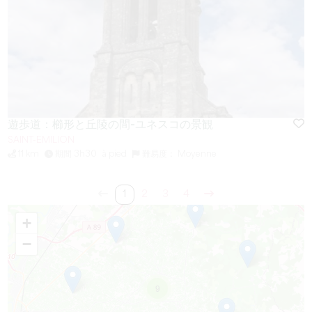
遊歩道：櫛形と丘陵の間-ユネスコの景観
SAINT-EMILION
11 km
期間 3h30
à pied
難易度： Moyenne
1
2
3
4
+
−
9