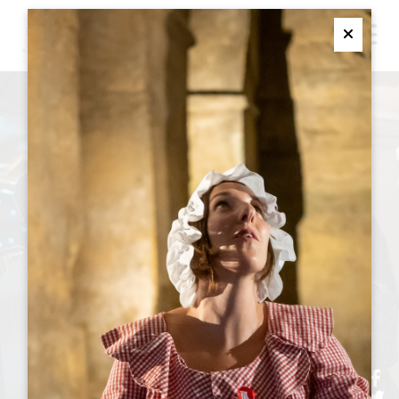
M
Ferme
シャトー
訪問