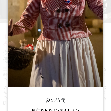
ボルドーのワイン産地の中心に位置す
る、
グラン・サンテミリオネは、その
優れたワインで有名である、
歴史的遺産と美しい景観。その宝物の中でも、シャトーは中心的な
役割を果たし、訪れる人々に歴史、建築、ワインへの没入を提供し
ている。
ワイン愛好家であれ、歴史ファンであれ、単に建築美を求める人で
あれ、この地方はシャトーを通じて多くの発見と試飲体験を提供し
ている。皆様のご訪問が、忘れがたい、実り多いものになることを
夏の訪問
願っています。
星空の下のサンテミリオン