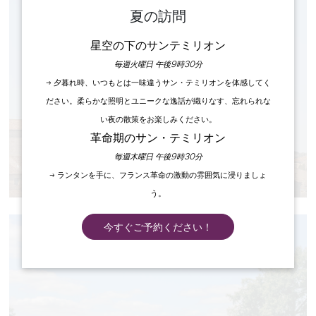
夏の訪問
星空の下のサンテミリオン
毎週火曜日 午後9時30分
→ 夕暮れ時、いつもとは一味違うサン・テミリオンを体感してく
ださい。柔らかな照明とユニークな逸話が織りなす、忘れられな
い夜の散策をお楽しみください。
革命期のサン・テミリオン
毎週木曜日 午後9時30分
必見のモニュメント
→ ランタンを手に、フランス革命の激動の雰囲気に浸りましょ
う。
今すぐご予約ください！