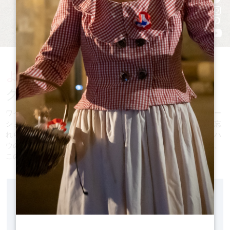
ようこそ
グラン・サンテミリオネへ、
ワインへの情熱と豊かな歴史的遺産が絶妙に融合したデスティネー
ション。格調高いブドウ畑、石畳の道、魅力的なシャトーなど、忘
れられない体験となるようご案内します。一瞬一瞬が地元のノウハ
ウの真髄を明らかにし、すべての出会いが発見への招待状となる、
この特別な地域を探索する準備を整えてください。