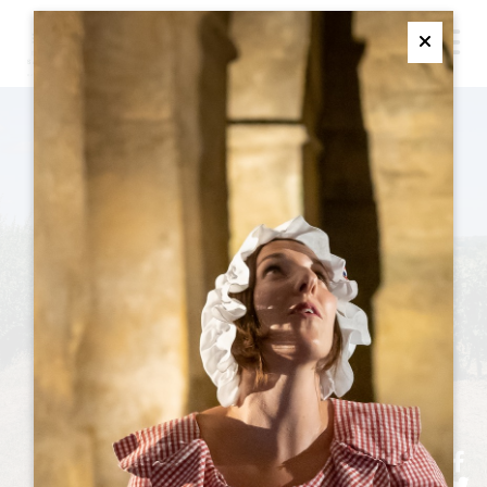
M
Ferme
エクスプロア