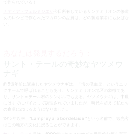
で
作られている！
ナディア・フェルミジエが
今日所有しているサンテミリオンの修道
女のレシピで作られたマカロンの品質は、どの製造業者にも及ばな
い。
あなたは発見するだろう：
サント・テールの奇妙なヤツメウ
ナギ
約5億年前に誕生した
ヤツメウナギは、
「海の吸血鬼
」というニッ
クネームで呼ばれることもあり、サンテミリオン地区の象徴であ
り、サント＝テール村のシンボルでもある。ヤツメウナギは、中世
にはすでにパイとして調理されていましたが、時代を超えて私たち
の食卓にのぼるようになりました。
1913年以来、
"Lamprey à la bordelaise "
という名前で、観光客
はこの地方の文化に浸ることができます。