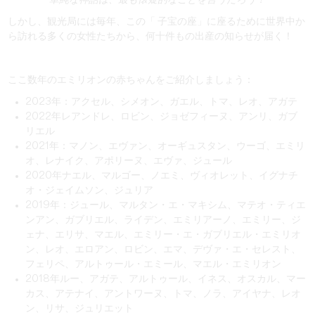
"単純な神話は、最も懐疑的なことを言うだろう！"
しかし、観光局には毎年、この「
子宝の座
」に座るために世界中か
ら訪れる多くの女性たちから、何十件もの出産の知らせが届く！
ここ数年のエミリオンの赤ちゃんをご紹介しましょう：
2023年：アクセル、シメオン、ガエル、トマ、レオ、アガテ
2022年レアンドレ、ロビン、ジョゼフィーヌ、アンリ、ガブ
リエル
2021年：マノン、エヴァン、オーギュスタン、ウーゴ、エミリ
オ、レナイク、アポリーヌ、エヴァ、ジュール
2020年ナエル、マルゴー、ノエミ、ヴィオレット、イグナチ
オ・ジェイムソン、ジュリア
2019年：ジュール、マルタン・エ・マキシム、マテオ・ティエ
ンアン、ガブリエル、ライデン、エミリアーノ、エミリー、ジ
ェナ、エリサ、マエル、エミリー・エ・ガブリエル・エミリオ
ン、レオ、エロアン、ロビン、エマ、デヴァ・エ・セレスト、
フェリペ、アルトゥール・エミール、マエル・エミリオン
2018年ルー、アガテ、アルトゥール、イネス、オスカル、マー
カス、アテナイ、アントワーヌ、トマ、ノラ、アイヤナ、レオ
ン、リサ、ジュリエット