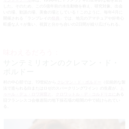
サント＝テール
県は、
1990年にヤツメウナギの世界的な都を
宣言
した。そのため、この5億年前の水生動物を称え、研究対象、出会
いの場、歓談の場、美食の場としている！このように、毎年4月に
開催される「ランプレイの
祭典
」では、地元のアマチュアや好奇心
旺盛な人々が集い、祝賀と分かち合いの2日間が繰り広げられる。
味わえるだろう：
サンテミリオンのクレマン・ド・
ボルドー
村の中心部では、19世紀から
クレマン・ド・ボルドー
（伝統的な製
法で造られる白またはロゼのスパークリングワイン）の生産が、
ト
ゥール・デュ・ロワ洞窟と
、
クロワットル・デ・コルドリエに
ある
旧フランシスコ会修道院の地下採石場の暗闇の中で続けられてい
る。