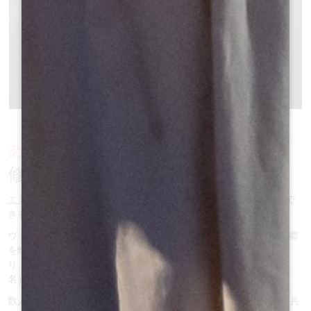
あなたは過去に戻ることになる：
修道士エミリオンとともに！
エミリオンの
名を冠したこの村では、
エミリオンを
偲ぶことがで
きる！
ヴァンヌに生まれ、奇跡で有名なこのブルトン人は、
8
世紀に故郷
を離れ、引退して祈りに専念することを決意した。大西洋岸を辿
り、修道士となった彼は、
アスクンバス
（サンテミリオンの旧市
名）に定住した。
数人のベネディクト会の弟子たちと共に、彼はそこに最初の修道共