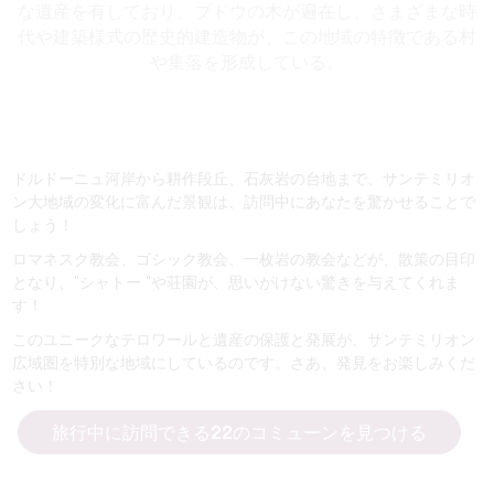
な遺産を有しており、ブドウの木が遍在し、さまざまな時
代や建築様式の歴史的建造物が、この地域の特徴である村
や集落を形成している。
ドルドーニュ河岸から耕作段丘、石灰岩の台地まで、サンテミリオ
ン大地域の変化に富んだ景観は、訪問中にあなたを驚かせることで
しょう！
ロマネスク教会、ゴシック教会、一枚岩の教会などが、散策の目印
となり、"シャトー "や荘園が、思いがけない驚きを与えてくれま
す！
このユニークなテロワールと遺産の保護と発展が、サンテミリオン
広域圏を特別な地域にしているのです。さあ、発見をお楽しみくだ
さい！
旅行中に訪問できる22のコミューンを見つける