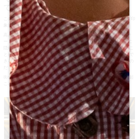
て！
この一枚岩の教会は、12世紀初頭に
掘られた
地下の宗教建築で
、印
象的な大きさである。
高さ68メートルの鐘楼の位置で訪問者にその姿を現すと、ファサ
ードの3つの大きな「窓」とゴシック様式の門のエレガンスの陰に
隠れてしまい、しばしば閉ざされてしまう（この地下教会に入るこ
とができるのは、
ガイド付きツアーでのみ
で、忘れがたい体験がで
きるからだ）。
この教会は、壊れやすさと同じくらい驚くべきもの
だ！
街の中心にあるこの一枚岩の教会は、中世の街の宗教活動を思い起
こさせ、その
珍しいデザインに
興味をそそられる。