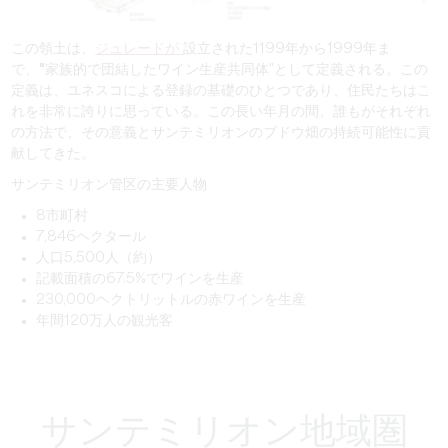
この領土は、
ジュレードが
設立された1199年から1999年ま
で、
"家族的で団結したワイン生産共同体
"として定義される。この
定義は、ユネスコによる登録の基礎のひとつであり、住民たちはこ
れを非常に誇りに思っている。この長い年月の間、誰もがそれぞれ
の方法で、その意義とサンテミリオンのブドウ畑の持続可能性に貢
献してきた。
サンテミリオン管区の
主要人物
8市町村
7,846ヘクタール
人口5,500人（約）
記載面積の67.5%でワインを生産
230,000ヘクトリットルの赤ワインを生産
年間120万人の観光客
サンテミリオン地域圏