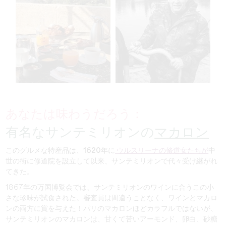
あなたは味わうだろう：
有名なサンテミリオンの
マカロン
このグルメな特産品は、
1620
年に
ウルスリーナの修道女たちが
中
世の街に修道院を設立して以来、サンテミリオンで代々受け継がれ
てきた。
1867年の万国博覧会では、サンテミリオンのワインに合うこの小
さな珍味が試食された。審査員は間違うことなく、ワインとマカロ
ンの両方に賞を与えた！パリのマカロンほどカラフルではないが、
サンテミリオンのマカロンは、
甘くて苦いアーモンド、卵白、砂糖