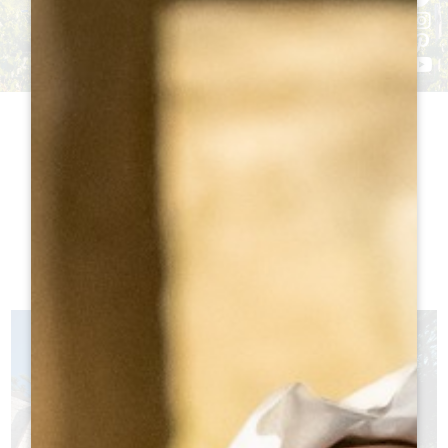
一枚岩の教会：
長さ38m
高さ12
m