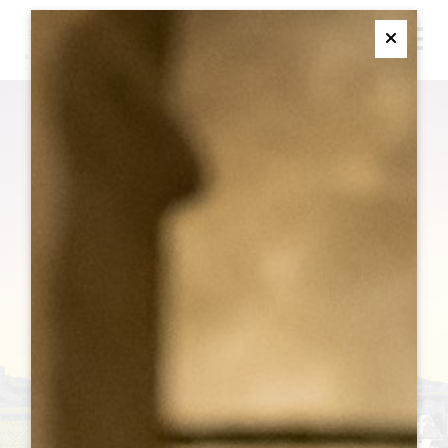
M
Ferme
歴史
遺産の国