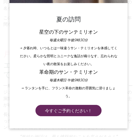
同体を設立し、住民を伝道した。こうして、数世紀後に信徒がその
名を冠した偉大な修道院都市が誕生した。
この聖人は767年、村の中心部にある簡素な洞窟の
庵で
最後の17年
夏の訪問
間を過ごした後、亡くなったと言われている。
星空の下のサンテミリオン
毎週火曜日 午後9時30分
→ 夕暮れ時、いつもとは一味違うサン・テミリオンを体感してく
戸惑うだろう：
ださい。柔らかな照明とユニークな逸話が織りなす、忘れられな
エミリオンの椅子の伝説によっ
い夜の散策をお楽しみください。
革命期のサン・テミリオン
て！
毎週木曜日 午後9時30分
一般には
ほとんど知られて
いないが、
サンテミリオンのエルミター
→ ランタンを手に、フランス革命の激動の雰囲気に浸りましょ
ジュは
不思議な場所である。自然のシェルターを形成しているこの
う。
洞窟には、エミリオンの椅子や瞑想の座があり、同じ名前の修道士
が祈りを捧げていた。
今すぐご予約ください！
長い年月と物語の中で、この座は「豊穣の座」と呼ばれるようにな
った。伝説によると、子供を授かりたい女性はこの椅子に座り、サ
ンテミリオンに祈るだけで1年以内に妊娠するという。