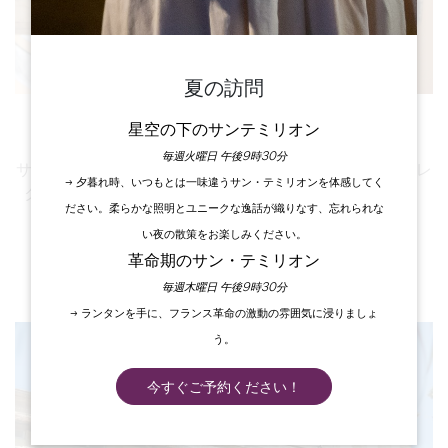
夏の訪問
サンテミリオンの体験
星空の下のサンテミリオン
毎週火曜日 午後9時30分
サンテミリオンを発見するための忘れられない体験のセレ
→ 夕暮れ時、いつもとは一味違うサン・テミリオンを体感してく
クションを、あなたのご希望に合わせてご用意します！
ださい。柔らかな照明とユニークな逸話が織りなす、忘れられな
60
い夜の散策をお楽しみください。
より
,00
€
革命期のサン・テミリオン
毎週木曜日 午後9時30分
発見
→ ランタンを手に、フランス革命の激動の雰囲気に浸りましょ
う。
今すぐご予約ください！