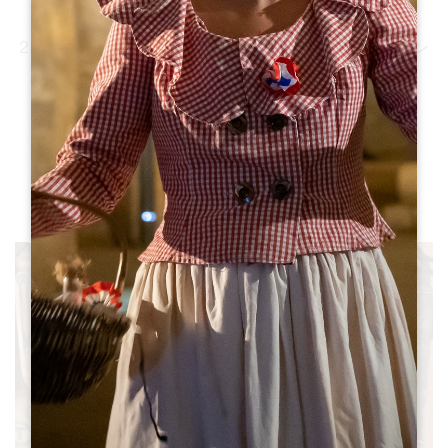
サンテミリオンの発見
2日間で、真の野外博物館である中世の街サンテミリオン
の必見スポットを巡る！
279
,00
€ / 2 関係者
発見
バスケットに入れる