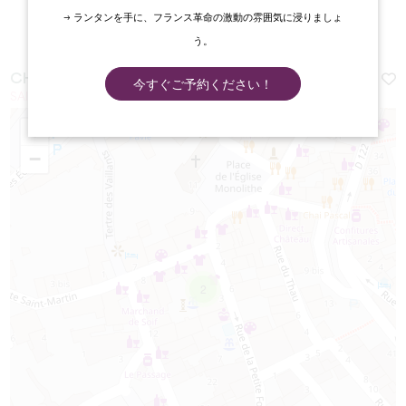
→ ランタンを手に、フランス革命の激動の雰囲気に浸りましょ
う。
CHOCOLATERIE MAËLIG
今すぐご予約ください！
SAINT-ÉMILION
+
−
2