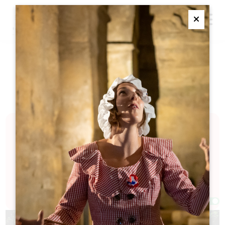
M
Ferme
装飾職人
ショッピング・サービス
ひとつひとつのオブジェが物語を語り、職人の才能と創造
性が作品に反映される、クラフトマンシップと装飾をご覧
ください。本物志向と専門性が一体となり、ユニークで感
動的な作品に命を吹き込む世界を、ぜひご堪能ください。
フィルター 2 結果
Afficher la carte