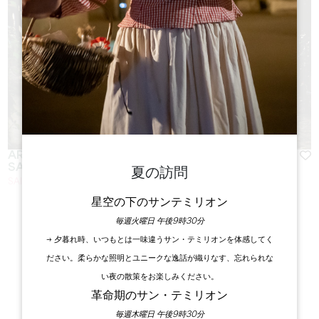
ARTISANS CRÉATEURS DE LA COUR DES ARTS
SAINT-EMILION
夏の訪問
SAINT-ÉMILION
星空の下のサンテミリオン
毎週火曜日 午後9時30分
→ 夕暮れ時、いつもとは一味違うサン・テミリオンを体感してく
ださい。柔らかな照明とユニークな逸話が織りなす、忘れられな
い夜の散策をお楽しみください。
革命期のサン・テミリオン
毎週木曜日 午後9時30分