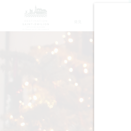
発見
滞在
モノリシック教会ツアー