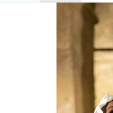
プライベートツアー
セミナー
0
バスケ
楽しむ
アジェンダ
今年の夏
訪問すべきシャトー