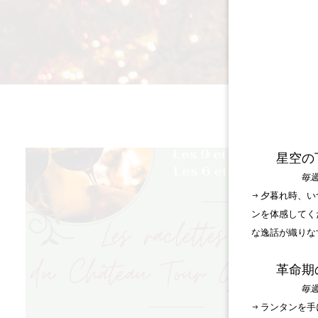
星空の
毎週
→ 夕暮れ時、
ンを体感してく
な逸話が織りな
革命期
毎週
→ ランタンを