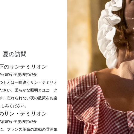
ホーム
滞在
夏の訪問
下のサンテミリオン
火曜日 午後9時30分
いつもとは一味違うサン・テミリオ
ださい。柔らかな照明とユニーク
す、忘れられない夜の散策をお楽
しみください。
のサン・テミリオン
木曜日 午後9時30分
手に、フランス革命の激動の雰囲気