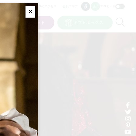
プロのアクセス
会員エリア
エコモード
アクセシビリティ
アクセシビリティ
Fermer
Re
ット
私の選択
チケット
ギフトボックス
JP
言語