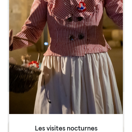
Leaflet
A la découverte de la truffe
Saint-Émilion
33330 Saint-Émilion
05.57.55.28.20
Contactez-nous
1 km
1 heure à 1/2 journée
Copier code GPS
Les visites nocturnes