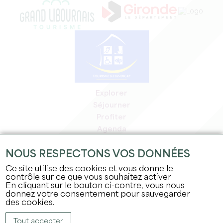
Explorer
Séjourner
Profiter
Agenda
Espace Pro
NOUS RESPECTONS VOS DONNÉES
Espace adhérents
Espace presse
Ce site utilise des cookies et vous donne le
contrôle sur ce que vous souhaitez activer
Emplois & stages
En cliquant sur le bouton ci-contre, vous nous
Mentions légales
donnez votre consentement pour sauvegarder
Politique de confidentialité
des cookies.
Tout accepter