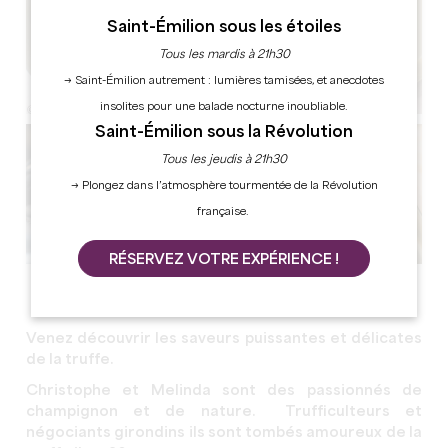
Saint-Émilion sous les étoiles
Tous les mardis à 21h30
→ Saint-Émilion autrement : lumières tamisées, et anecdotes
insolites pour une balade nocturne inoubliable.
Saint-Émilion sous la Révolution
Tous les jeudis à 21h30
→ Plongez dans l’atmosphère tourmentée de la Révolution
française.
RÉSERVEZ VOTRE EXPÉRIENCE !
Voir toutes les photos
Venez découvrir les saveurs puissantes et délicates
de la truffe.
Christophe et Melinda sont des passionnés de
champignon et de nature. Trufficulteurs et
négociants girondins ils sont tombés amoureux de la