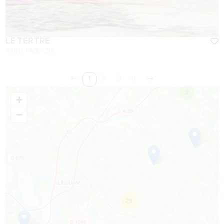
LE TERTRE
SAINT-EMILION
1
2
3
4
2
+
−
29