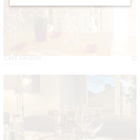
CAFÉ SAÏGON
SAINT-EMILION