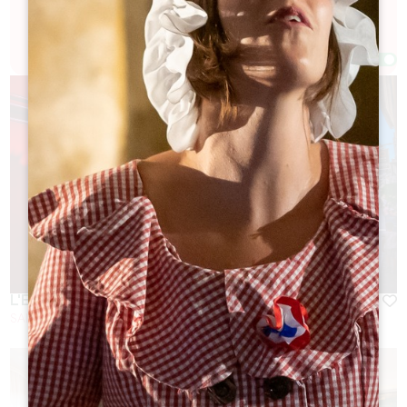
Filtres 37 Résultat(s)
Afficher la carte
L'ENVERS DU DÉCOR
SAINT-EMILION