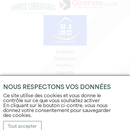
Explorer
Séjourner
Profiter
Agenda
Espace Pro
NOUS RESPECTONS VOS DONNÉES
Espace adhérents
Espace presse
Ce site utilise des cookies et vous donne le
contrôle sur ce que vous souhaitez activer
Emplois & stages
En cliquant sur le bouton ci-contre, vous nous
Mentions légales
donnez votre consentement pour sauvegarder
Politique de confidentialité
des cookies.
Tout accepter