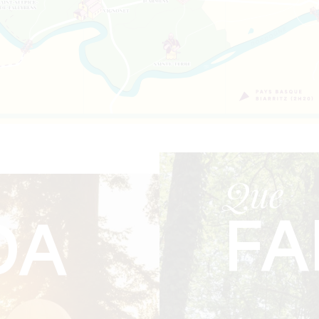
Que
FA
DA