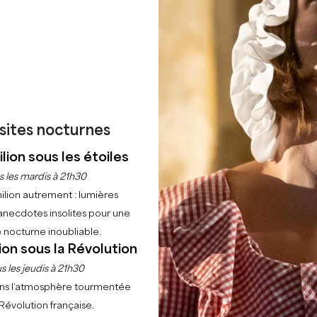
RÉSERVER UNE EXPÉRIENCE
isites nocturnes
lion sous les étoiles
s les mardis à 21h30
ilion autrement : lumières
anecdotes insolites pour une
 nocturne inoubliable.
ion sous la Révolution
s les jeudis à 21h30
ns l’atmosphère tourmentée
 Révolution française.