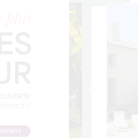
 plus
ES
UR
COUVERTE
PÉRIENCES
COFFRETS