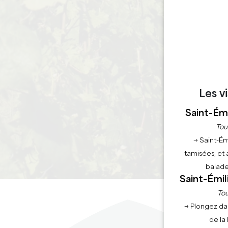
Les v
Saint-Émi
Tou
→ Saint-Ém
tamisées, et 
balade
Saint-Émil
Tou
→ Plongez da
de la