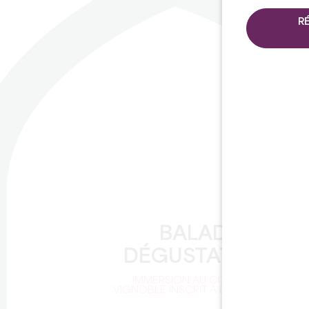
R
C
BALADE ET
DÉGUSTATION
IMMERSION AU CŒUR D'UN
VIGNOBLE INSCRIT À L'UNESCO