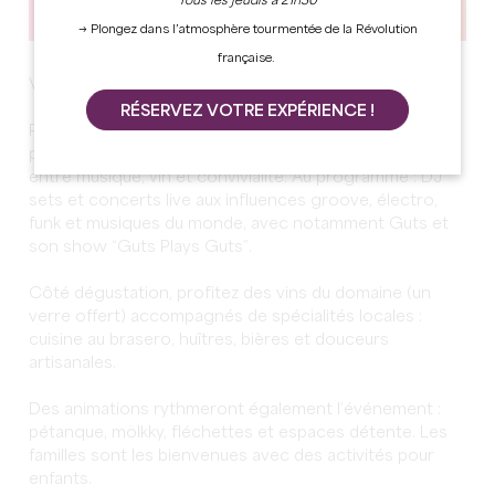
Tous les jeudis à 21h30
→ Plongez dans l’atmosphère tourmentée de la Révolution
française.
Vendanges Nocturnes – Millésime 2026
RÉSERVEZ VOTRE EXPÉRIENCE !
Pour sa 2e édition, les Vendanges Nocturnes
proposent deux jours de festival au cœur des vignes,
entre musique, vin et convivialité. Au programme : DJ
sets et concerts live aux influences groove, électro,
funk et musiques du monde, avec notamment Guts et
son show “Guts Plays Guts”.
Côté dégustation, profitez des vins du domaine (un
verre offert) accompagnés de spécialités locales :
cuisine au brasero, huîtres, bières et douceurs
artisanales.
Des animations rythmeront également l’événement :
pétanque, mölkky, fléchettes et espaces détente. Les
familles sont les bienvenues avec des activités pour
enfants.