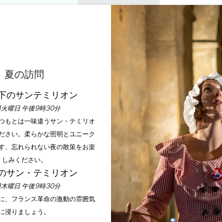
プライベートツアー
セミナー
0
バスケッ
楽しむ
アジェンダ
今年の夏
訪問すべきシャトー
夏の訪問
下のサンテミリオン
火曜日 午後9時30分
いつもとは一味違うサン・テミリオ
ださい。柔らかな照明とユニーク
す、忘れられない夜の散策をお楽
アジェンダ
しみください。
のサン・テミリオン
木曜日 午後9時30分
手に、フランス革命の激動の雰囲気
に浸りましょう。