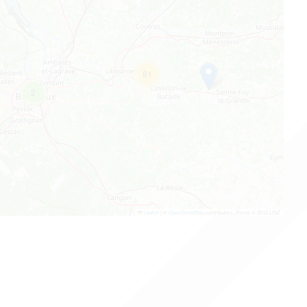
81
2
Leaflet
|
©
OpenStreetMap
contributors, Points © 2012 LINZ