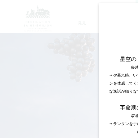
発見
滞在
モノリシック教会ツアー
星空の
毎週
→ 夕暮れ時、
ンを体感してく
な逸話が織りな
革命期
毎週
→ ランタンを