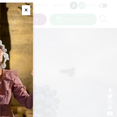
プロのアクセス
会員エリア
エコモード
アクセシビリティ
アクセシビリティ
Fermer
Re
ト
私の選択
チケット
ギフトボックス
JP
言語