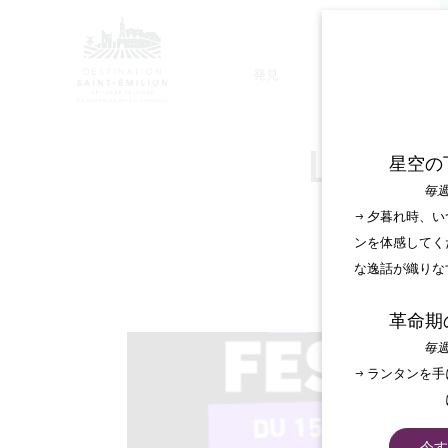
発見
滞在
モノリシック教会ツアー
LES C
星空の
毎週
→ 夕暮れ時、
ンを体感してく
な逸話が織りな
革命期
毎週
→ ランタンを