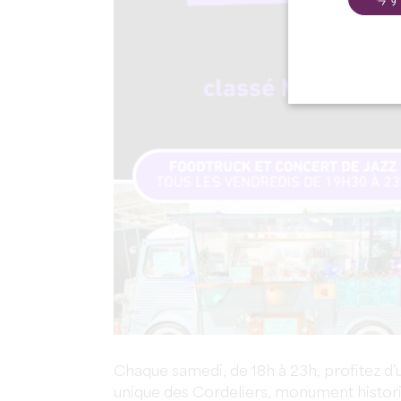
今す
Chaque samedi, de 18h à 23h, profitez d’
unique des Cordeliers, monument histor