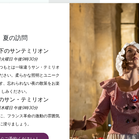
プライベートツアー
セミナー
0
バスケ
楽しむ
アジェンダ
今年の夏
訪問すべきシャトー
夏の訪問
ORDELIERS : SAMEDIS 
下のサンテミリオン
火曜日 午後9時30分
いつもとは一味違うサン・テミリオ
ホーム
アジェンダ
Les Cordeliers : Samedis DJ SET
ださい。柔らかな照明とユニーク
す、忘れられない夜の散策をお楽
しみください。
のサン・テミリオン
木曜日 午後9時30分
手に、フランス革命の激動の雰囲気
に浸りましょう。