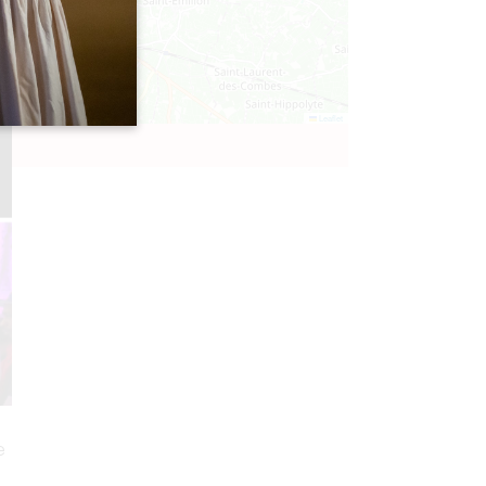
Leaflet
e