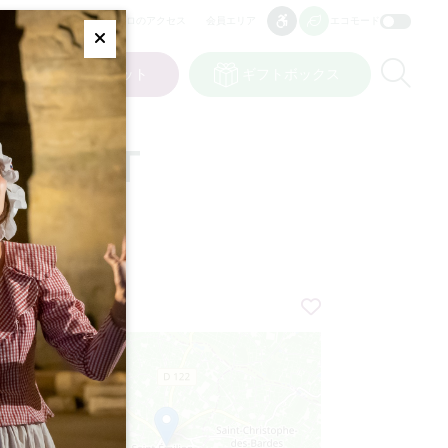
プロのアクセス
会員エリア
エコモード
アクセシビリティ
アクセシビリティ
Fermer
Re
ット
私の選択
チケット
ギフトボックス
JP
言語
DJ SET
+
−