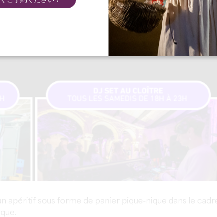
ぐご予約ください！
un apéritif sous forme de panier pique-nique dans le cadr
ique.