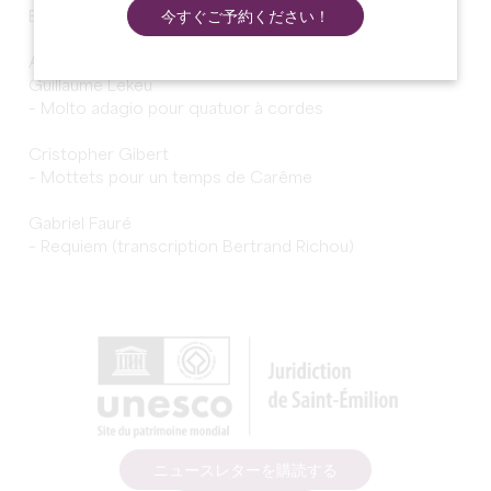
Emilion.
今すぐご予約ください！
Au programme :
Guillaume Lekeu
– Molto adagio pour quatuor à cordes
Cristopher Gibert
– Mottets pour un temps de Carême
Gabriel Fauré
– Requiem (transcription Bertrand Richou)
ニュースレターを購読する