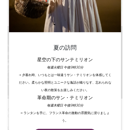
Leaflet
夏の訪問
星空の下のサンテミリオン
毎週火曜日 午後9時30分
→ 夕暮れ時、いつもとは一味違うサン・テミリオンを体感してく
ださい。柔らかな照明とユニークな逸話が織りなす、忘れられな
い夜の散策をお楽しみください。
革命期のサン・テミリオン
毎週木曜日 午後9時30分
Grandes Heures de Saint-Emilion : Quatuor à cordes
→ ランタンを手に、フランス革命の激動の雰囲気に浸りましょ
Girard
う。
Le lundi 16 novembre dans l'église Monolithe de Saint-