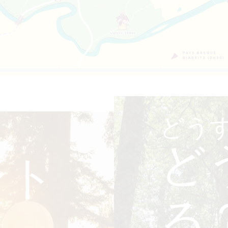
どう
ど
ント
る