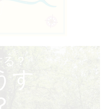
する？
うす
？