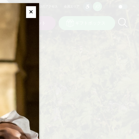
プロのアクセス
会員エリア
エコモード
アクセシビリティ
アクセシビリティ
Fermer
Re
ト
私の選択
チケット
ギフトボックス
JP
言語