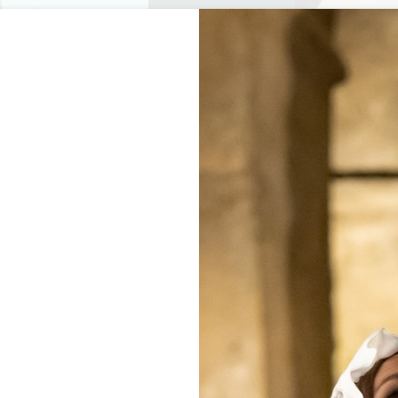
プライベートツアー
セミナー
0
バスケッ
楽しむ
アジェンダ
今年の夏
訪問すべきシャトー