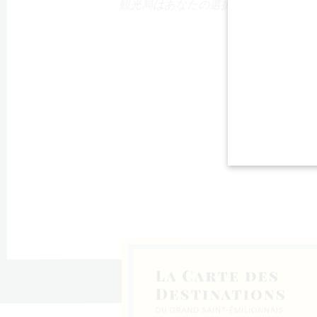
観光局はあなたの選択を支援す
る！
＝リュサ
ン
ド＝リス
デ・バル
＝カステ
ダイユ
スティヨ
ゥルティ
ド＝ファ
・コンブ
であり、北リブル
トー県に属する町
の端に位置する町
ュ県コトーの村で
圏の町で、コト
トー・ド・ドルド
町で、北リブルヌ
であり、北リブル
サンテミリオン地
に位置する町で、
テミリオンの北リ
あり、北リブルヌ
である大サンテミ
トー・ド・ドルド
2人の町で、カント
地域の丘陵地帯に