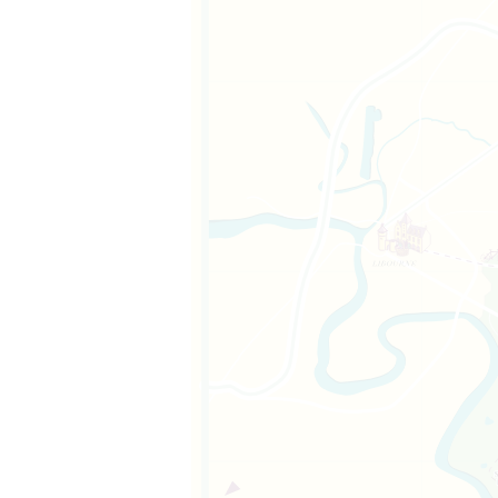
m、サンテミリオン
一部である。また、
ン・テミリオン管
いるサン・テミリ
。面積は139ヘク
管区の8つの町の
ルで、サンテミリ
ンから9キロ、面
kmに位置し、面積
の小教区共同体の
に位置し、サンテ
4km、標高96m
ンの東15キロ、海
373人の小さな
テミリオン管区の
トー・カントンに
ルヌ県に属する町
istophe-des-
ボルドーの北東
サンテミリオン大
、ドルドーニュ川
4mの丘の上にあ
も属している。ボル
遺産に登録されて
離れている。現
、サンテミリオンか
70ヘクタール。現
269人が住み、リ
ピュイスギネーズと
タールで、サン・テ
タール。現在の人口
地に広がっている。
アイル渓谷の境界線
サント・フィリポ
m、海抜300m以
一部である。面積
の一部である。面
り、サンテミリオン
スティヨン・ラ・バ
ュ県の一部であ
で、カントン・コト
377人で、ネアカ、
に位置し、ドルドー
ミリオンから7キ
呼ばれる1,891
で、ステファノワ
ューズ人と呼ばれ
いる。
キロ離れている。町
ティ・パレシアンヌ
呼ばれている。
現在の人口は179
ンテと呼ばれる。
ら4.6キロ、リブ
-Castillon）
3以上がRD936
オンから5キロのと
サンテミリオン地
ド・ドルドーニュ県
ンの11kmに位置す
ンテミリオン管区
人口は1,876人
の町には現在495
＝リッセはイギリ
isesと呼ばれてい
芸品で成り立って
現在138人の住民
、コトー・ド・ド
サンテミリオンか
・ド・カスティヨン
の住民が住んでお
積は780ヘクター
は286人で、ガル
的なブドウ畑の景
ネとサン・テミリオ
ワーズと呼ばれて
いる。
オンから約10キ
にある。町の人口は
る。
れている。
近くに位置してい
ーズ
界遺産に登録され
2～98メートルだ
積は661ヘクター
ばれている。
谷を見下ろすフェ
ばれる443人の住
ミリオンから5キロ
この町には、カス
丘陵地帯であるた
シアン、ベルヴェジ
際的に有名であり、
アンと呼ばれるこ
ン・シュル・リズ
からは美しいパノ
旧サンテミリオン管
。町の中心部にはロ
され、1999年か
あり、複数のサー
、サン・ジェネシエ
）、市庁舎、郵便
そしてテニスコー