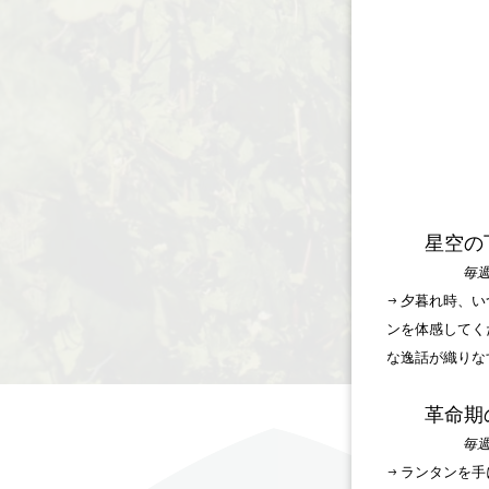
星空の
毎週
→ 夕暮れ時、
ンを体感してく
な逸話が織りな
革命期
毎週
→ ランタンを