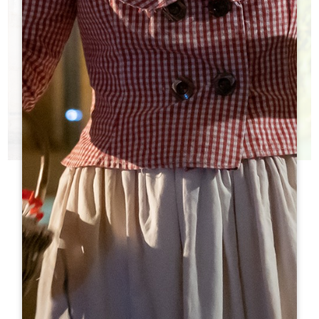
今日のシャトー
どのシャトーを訪ねたらいいかわからない？
h
h
観光局はあなたの選択を支援する！
h
h
h
h
ht
ht
h
h