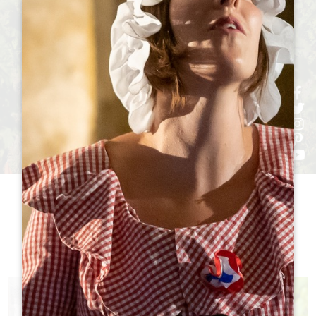
h
h
h
ht
h
シャトー
訪問