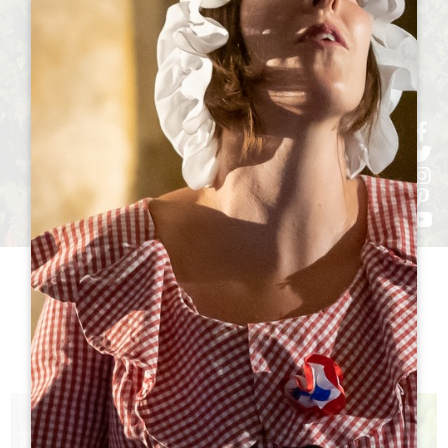
h
h
h
ht
h
シャトー
訪問