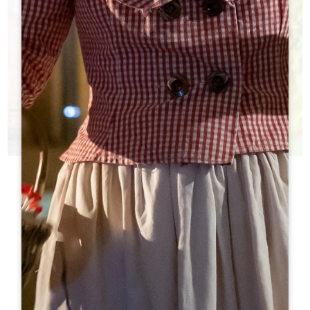
今日のシャトー
どのシャトーを訪ねたらいいかわからない？
h
h
観光局はあなたの選択を支援する！
h
h
h
h
ht
ht
h
h