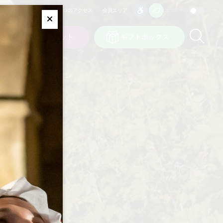
プロのアクセス
会員エリア
エコモード
アクセシビリティ
アクセシビリティ
Fermer
Re
ト
私の選択
チケット
ギフトボックス
JP
言語