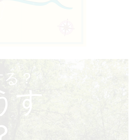
する？
うす
？