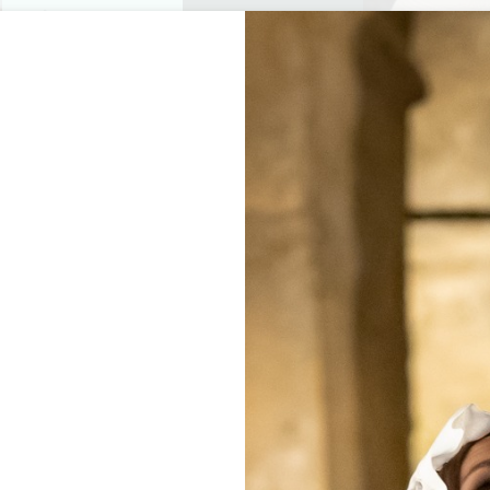
プライベートツアー
セミナー
0
バスケッ
楽しむ
アジェンダ
今年の夏
訪問すべきシャトー