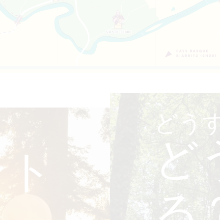
どう
ど
ント
る