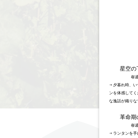
星空の
毎週
→ 夕暮れ時、
ンを体感してく
な逸話が織りな
革命期
毎週
→ ランタンを