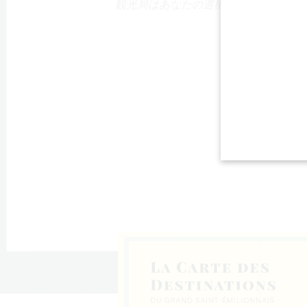
観光局はあなたの選択を支援す
る！
＝リュサ
ン
ド＝リス
デ・バル
＝カステ
ダイユ
スティヨ
ゥルティ
ド＝ファ
・コンブ
であり、北リブル
トー県に属する町
の端に位置する町
ュ県コトーの村で
圏の町で、コト
トー・ド・ドルド
町で、北リブルヌ
であり、北リブル
サンテミリオン地
に位置する町で、
テミリオンの北リ
あり、北リブルヌ
である大サンテミ
トー・ド・ドルド
2人の町で、カント
地域の丘陵地帯に