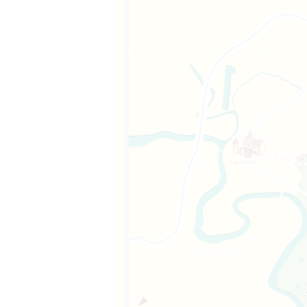
m、サンテミリオン
一部である。また、
ン・テミリオン管
いるサン・テミリ
。面積は139ヘク
管区の8つの町の
ルで、サンテミリ
ンから9キロ、面
kmに位置し、面積
の小教区共同体の
に位置し、サンテ
4km、標高96m
ンの東15キロ、海
373人の小さな
テミリオン管区の
トー・カントンに
ルヌ県に属する町
istophe-des-
ボルドーの北東
サンテミリオン大
、ドルドーニュ川
4mの丘の上にあ
も属している。ボル
遺産に登録されて
離れている。現
、サンテミリオンか
70ヘクタール。現
269人が住み、リ
ピュイスギネーズと
タールで、サン・テ
タール。現在の人口
地に広がっている。
アイル渓谷の境界線
サント・フィリポ
m、海抜300m以
一部である。面積
の一部である。面
り、サンテミリオン
スティヨン・ラ・バ
ュ県の一部であ
で、カントン・コト
377人で、ネアカ、
に位置し、ドルドー
ミリオンから7キ
呼ばれる1,891
で、ステファノワ
ューズ人と呼ばれ
いる。
キロ離れている。町
ティ・パレシアンヌ
呼ばれている。
現在の人口は179
ンテと呼ばれる。
ら4.6キロ、リブ
-Castillon）
3以上がRD936
オンから5キロのと
サンテミリオン地
ド・ドルドーニュ県
ンの11kmに位置す
ンテミリオン管区
人口は1,876人
の町には現在495
＝リッセはイギリ
isesと呼ばれてい
芸品で成り立って
現在138人の住民
、コトー・ド・ド
サンテミリオンか
・ド・カスティヨン
の住民が住んでお
積は780ヘクター
は286人で、ガル
的なブドウ畑の景
ネとサン・テミリオ
ワーズと呼ばれて
いる。
オンから約10キ
にある。町の人口は
る。
れている。
近くに位置してい
ーズ
界遺産に登録され
2～98メートルだ
積は661ヘクター
ばれている。
谷を見下ろすフェ
ばれる443人の住
ミリオンから5キロ
この町には、カス
丘陵地帯であるた
シアン、ベルヴェジ
際的に有名であり、
アンと呼ばれるこ
ン・シュル・リズ
からは美しいパノ
旧サンテミリオン管
。町の中心部にはロ
され、1999年か
あり、複数のサー
、サン・ジェネシエ
）、市庁舎、郵便
そしてテニスコー