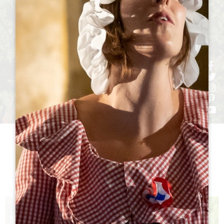
h
h
h
ht
h
シャトー
訪問