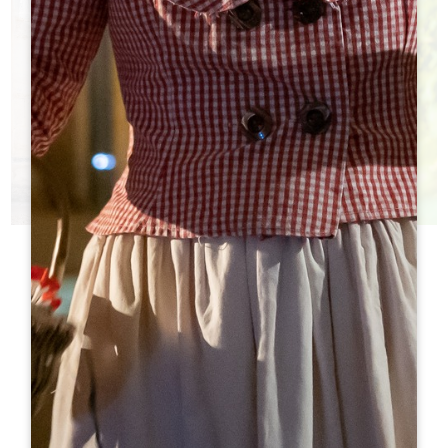
今日のシャトー
どのシャトーを訪ねたらいいかわからない？
h
h
観光局はあなたの選択を支援する！
h
h
h
h
ht
ht
h
h