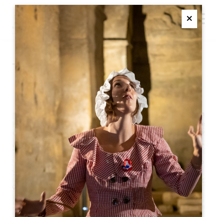
M
Ferme
サン・テミリオン・サロン・
デ・ヴィニュロン
+
−