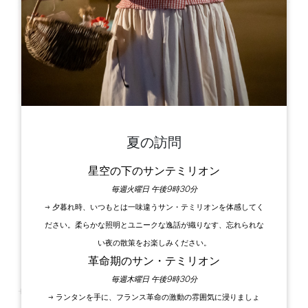
Leaflet
33000 Bordeaux
夏の訪問
星空の下のサンテミリオン
毎週火曜日 午後9時30分
→ 夕暮れ時、いつもとは一味違うサン・テミリオンを体感してく
ださい。柔らかな照明とユニークな逸話が織りなす、忘れられな
い夜の散策をお楽しみください。
革命期のサン・テミリオン
毎週木曜日 午後9時30分
サン・テミリオンのワイン生産者があなたにサプライズ
→ ランタンを手に、フランス革命の激動の雰囲気に浸りましょ