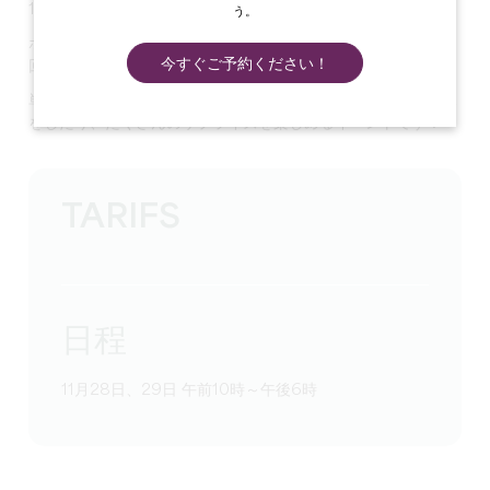
11月28日と29日、お暇ですか？今なら空いています！
う。
ボルドーのサン・テミリオン・サロン・デ・ヴィニュロン第2
今すぐご予約ください！
回をお楽しみください。
単なるワイン見本市ではなく、おしゃべりしたり、新しい発見
をしたり、たくさんのサプライズを楽しめるイベントです！
TARIFS
日程
11月28日、29日 午前10時～午後6時