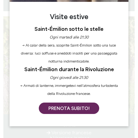
Versione inglese
Visite estive
Saint-Émilion sotto le stelle
Ogni martedì alle 21:30
→ Al calar della sera, scoprite Saint-Émilion sotto una luce
diversa: luci soffuse e aneddoti insoliti per una passeggiata
notturna indimenticabile.
Saint-Émilion durante la Rivoluzione
Ogni giovedì alle 21:30
→ Armati di lanterne, immergetevi nell’atmosfera turbolenta
della Rivoluzione francese.
PRENOTA SUBITO!
GUIDA 2026 - IL GRAND SAINT-EMILIONNAIS CON IL
CANE
Versione francese