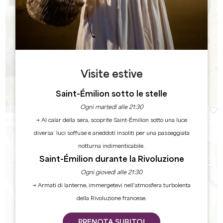
Visite estive
Saint-Émilion sotto le stelle
Ogni martedì alle 21:30
BEYOND IMMOBILIER
SAINT-EMILION
→ Al calar della sera, scoprite Saint-Émilion sotto una luce
diversa: luci soffuse e aneddoti insoliti per una passeggiata
+
notturna indimenticabile.
−
Saint-Émilion durante la Rivoluzione
Ogni giovedì alle 21:30
→ Armati di lanterne, immergetevi nell’atmosfera turbolenta
della Rivoluzione francese.
PRENOTA SUBITO!