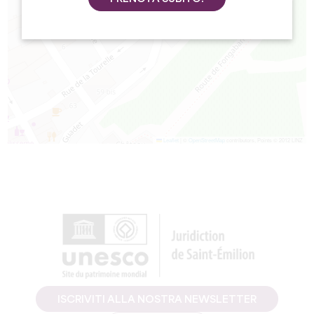
Leaflet
|
©
OpenStreetMap
contributors, Points © 2012 LINZ
ISCRIVITI ALLA NOSTRA NEWSLETTER