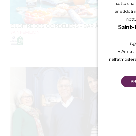
sotto una 
aneddoti i
nott
CLOÎTRE DES CORDELIERS - BAR À VINS
Saint-
SAINT-ÉMILION
Ogn
→ Armati 
nell’atmosfer
PR