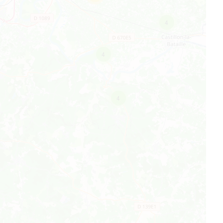
4
4
4