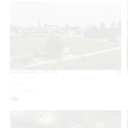
CLOS SAINT-JULIEN
SAINT-ÉMILION
Da
10
€
Durata:
45 min