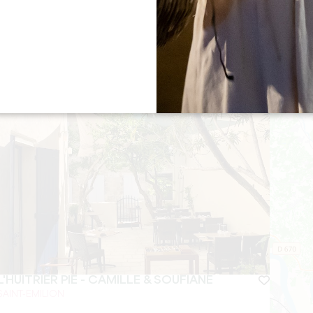
BADON BOUTIQUE HÔTEL ****
SAINT-EMILION
Da
140
€/notte
L'HUITRIER PIE - CAMILLE & SOUFIANE
SAINT-EMILION