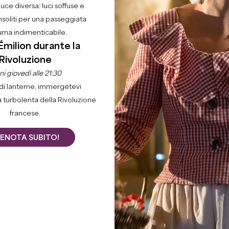
luce diversa: luci soffuse e
nsoliti per una passeggiata
urna indimenticabile.
COUVENT DES JACOBINS
Émilion durante la
SAINT-EMILION
Rivoluzione
Da
28
€
i giovedì alle 21:30
Durata:
1h à 2h30
di lanterne, immergetevi
a turbolenta della Rivoluzione
francese.
ENOTA SUBITO!