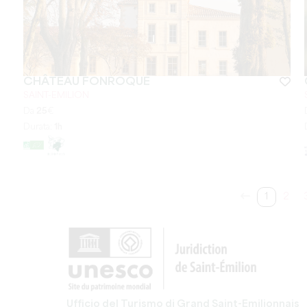
CHÂTEAU FONROQUE
SAINT-EMILION
Da
25
€
Durata:
1h
1
2
Ufficio del Turismo di Grand Saint-Emilionnais