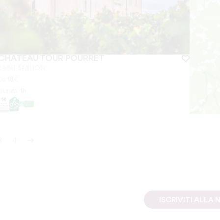
CHÂTEAU TOUR POURRET
SAINT-EMILION
Da
18
€
Durata:
1h
3
4
ISCRIVITI ALL