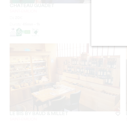
CHÂTEAU GUADET
SAINT-EMILION
Da
20
€
Durata:
45min - 1h
LE BIS BY BAUD & MILLET
SAINT-EMILION