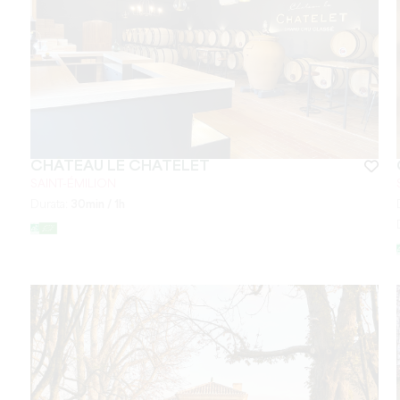
CHÂTEAU LE CHATELET
SAINT-ÉMILION
Durata:
30min / 1h