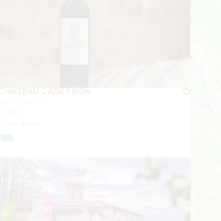
CHÂTEAU CADET BON
SAINT-ÉMILION
Da
15
€
Durata:
45 min