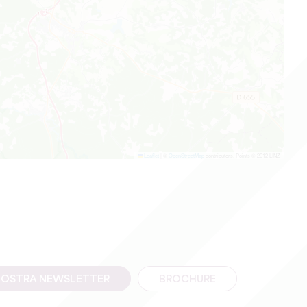
Leaflet
|
©
OpenStreetMap
contributors, Points © 2012 LINZ
A NOSTRA NEWSLETTER
BROCHURE