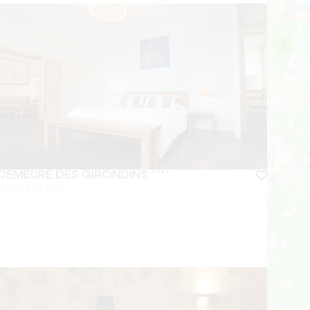
2
DEMEURE DES GIRONDINS ****
SAINT-ÉMILION